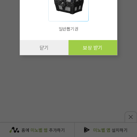
일반뽑기권
닫기
보상 받기
홈에
미노벨 웹
추가하기
미노벨 앱
설치하기