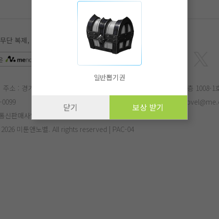
 복제, 전송, 수정, 배포는 법적 처벌을 받을 수 있습니다.
은
APP
에서 더 편리하게 감상하실 수 있습니다.
일반뽑기권
주소 : 경기도 성남시 분당구 삼평동 682번지 유스페이스2 B동 10층 1008-1
-0099
E-mail :
menovel@me.co.kr
작가문의 :
menovel@me.c
닫기
보상 받기
통신판매사업자번호 : 제 2017-성남분당-1125호
- 2026 미툰앤노벨. All rights reserved | PAC-04