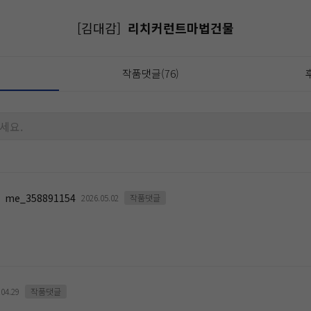
[김대감]
리치커런트마법건물
작품댓글(76)
세요.
me_358891154
2026.05.02
작품댓글
.04.29
작품댓글