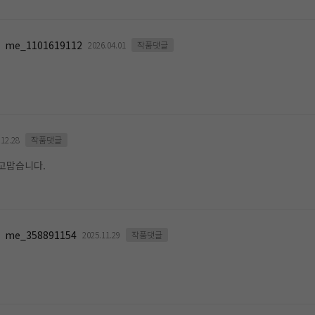
me_1101619112
2026.04.01
작품댓글
.12.28
작품댓글
고맙습니다.
me_358891154
2025.11.29
작품댓글