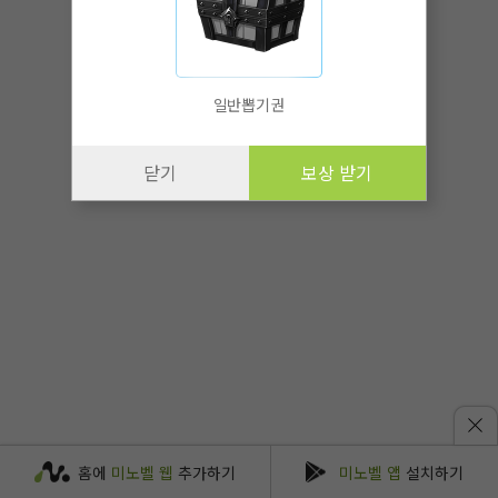
일반뽑기권
닫기
보상 받기
홈에
미노벨 웹
추가하기
미노벨 앱
설치하기