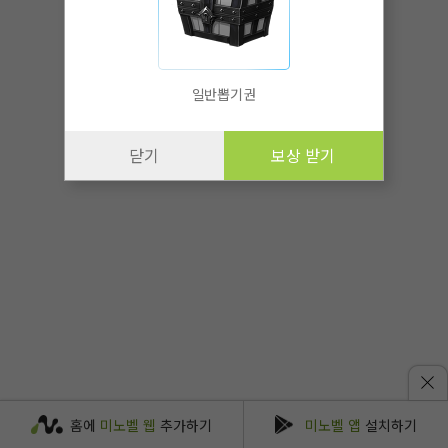
일반뽑기권
닫기
보상 받기
홈에
미노벨 웹
추가하기
미노벨 앱
설치하기