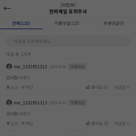
[이민우]
천하제일 호위무사
전체(125)
작품댓글(125)
후원댓글(0)
댓글을 작성해주세요.
댓글 총 125개
me_1331951313
2025.04.04
작품댓글
감사합니다!!!
신고
차단
좋아요
(
0
)
댓글달기
me_1331951313
2025.04.03
작품댓글
감사합니다!!!
신고
차단
좋아요
(
0
)
댓글달기