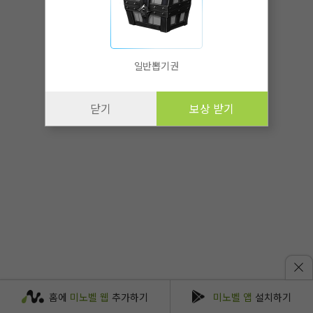
일반뽑기권
닫기
보상 받기
홈에
미노벨 웹
추가하기
미노벨 앱
설치하기