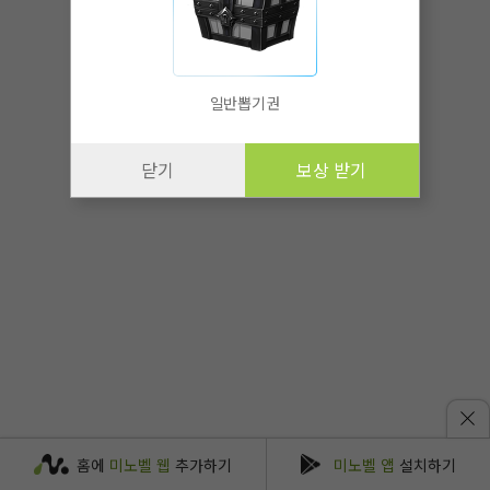
일반뽑기권
닫기
보상 받기
홈에
미노벨 웹
추가하기
미노벨 앱
설치하기