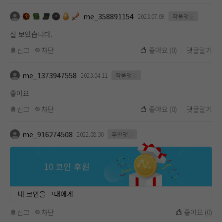
me_358891154
2023.07.09
작품댓글
잘 보았습니다.
신고
차단
좋아요
(
0
)
댓글달기
me_1373947558
2023.04.11
작품댓글
좋아요
신고
차단
좋아요
(
0
)
댓글달기
me_916274508
2022.08.30
후원댓글
10 코인 후원
내 코인을 그대에게
신고
차단
좋아요
(
0
)