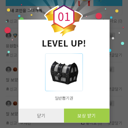
0
내 코인을 그대에게
0
1
신고
차단
좋아요
(
0
)
me_1101619112
2024.03.26
작품댓글
LEVEL UP!
응원합니다.
신고
차단
좋아요
(
0
)
댓글달기
me_358891154
2023.11.01
작품댓글
잘 보았습니다.
신고
차단
좋아요
(
0
)
댓글달기
일반뽑기권
me_358891154
2023.08.25
작품댓글
잘 보았습니다.
닫기
보상 받기
신고
차단
좋아요
(
0
)
댓글달기