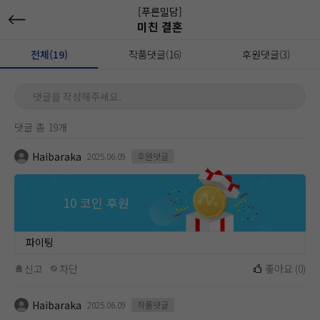
[푸른밀담]
미친 결혼
전체(19)
작품댓글(16)
후원댓글(3)
댓글을 작성해주세요.
댓글 총 19개
Haibaraka
2025.06.09
후원댓글
10 코인 후원
파이팅
신고
차단
좋아요
(
0
)
Haibaraka
2025.06.09
작품댓글