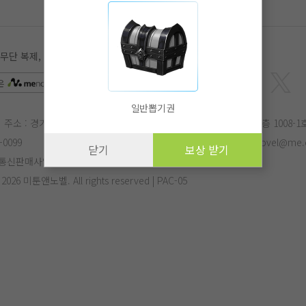
 복제, 전송, 수정, 배포는 법적 처벌을 받을 수 있습니다.
은
APP
에서 더 편리하게 감상하실 수 있습니다.
일반뽑기권
주소 : 경기도 성남시 분당구 삼평동 682번지 유스페이스2 B동 10층 1008-1
-0099
E-mail :
menovel@me.co.kr
작가문의 :
menovel@me.c
닫기
보상 받기
통신판매사업자번호 : 제 2017-성남분당-1125호
- 2026 미툰앤노벨. All rights reserved | PAC-05