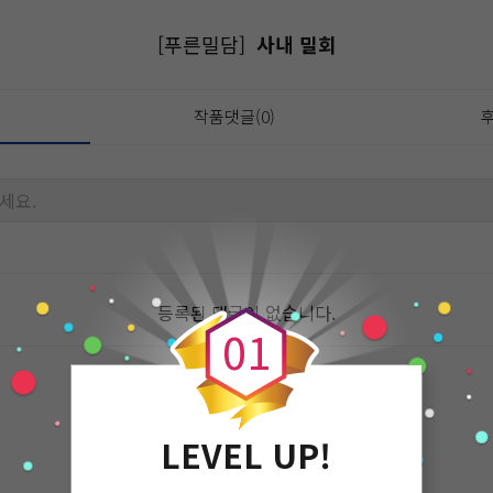
[푸른밀담]
사내 밀회
작품댓글(0)
후
세요.
0
등록된 댓글이 없습니다.
0
1
LEVEL UP!