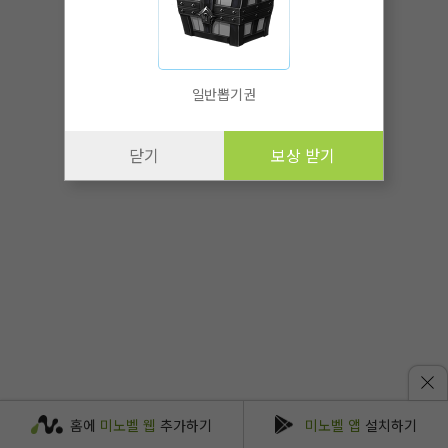
일반뽑기권
닫기
보상 받기
홈에
미노벨 웹
추가하기
미노벨 앱
설치하기