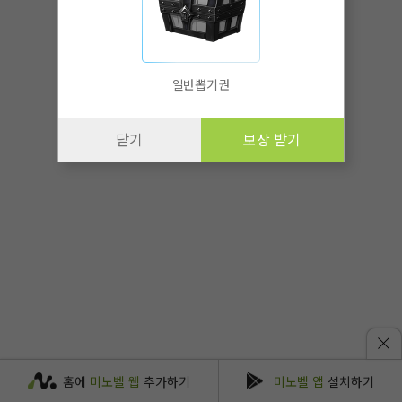
일반뽑기권
닫기
보상 받기
홈에
미노벨 웹
추가하기
미노벨 앱
설치하기