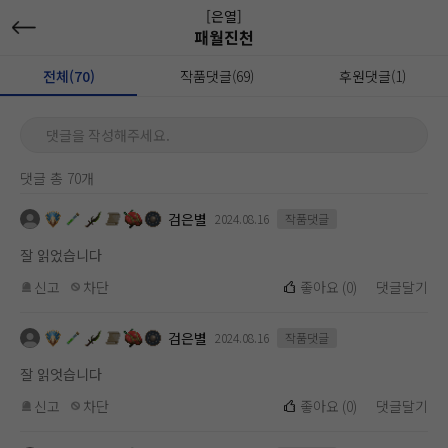
[은열]
패월진천
전체(70)
작품댓글(69)
후원댓글(1)
댓글을 작성해주세요.
댓글 총 70개
검은별
2024.08.16
작품댓글
잘 읽었습니다
신고
차단
좋아요
(
0
)
댓글달기
검은별
2024.08.16
작품댓글
잘 읽엇습니다
신고
차단
좋아요
(
0
)
댓글달기