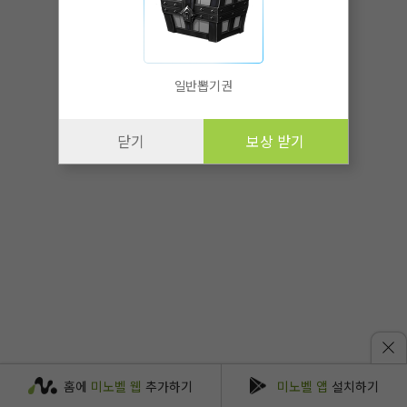
일반뽑기권
닫기
보상 받기
홈에
미노벨 웹
추가하기
미노벨 앱
설치하기