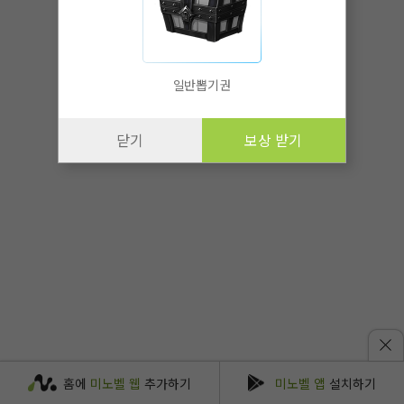
일반뽑기권
닫기
보상 받기
홈에
미노벨 웹
추가하기
미노벨 앱
설치하기