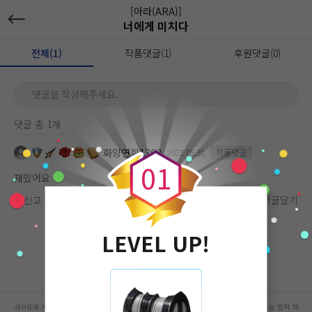
[아라(ARA)]
너에게 미치다
전체(1)
작품댓글(1)
후원댓글(0)
댓글을 작성해주세요.
댓글 총 1개
0
화양연화1368
2022.05.31
작품댓글
0
1
재밌어요
신고
차단
좋아요
(
0
)
댓글달기
LEVEL UP!
사이트에 게시된 컨텐츠는 저작권자의 권리가 있는 컨텐츠로서 무단 복제, 전송, 수정, 배포는 법적 처