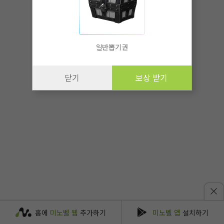
일반뽑기권
닫기
보상 받기
홈에
미노벨 웹
추가하기
미노벨 앱
설치하기