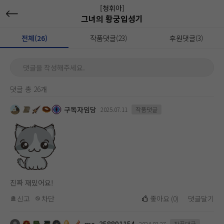
[청휘아]
그녀의 황궁입성기
전체(26)
작품댓글(23)
후원댓글(3)
댓글을 작성해주세요.
댓글 총 26개
구독자임당
2025.07.11
작품댓글
진짜 재밌어요!
신고
차단
좋아요
(
0
)
댓글달기
2024.02.27
작품댓글