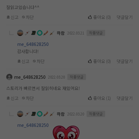
잘읽고있습니다^^
신고
차단
좋아요
(
0
)
댓글달기
하람
2022.03.21
작품댓글
me_648628250
감사합니다!
신고
차단
좋아요
(
0
)
댓글달기
me_648628250
2022.03.20
작품댓글
스토리가 빠르면서 잘읽히네요 재밌어요!
신고
차단
좋아요
(
1
)
댓글달기
하람
2022.03.20
작품댓글
me_648628250