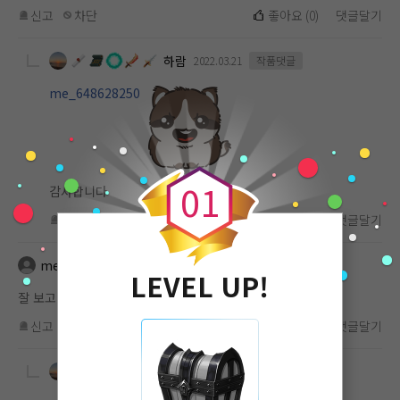
신고
차단
좋아요
(
0
)
댓글달기
하람
2022.03.21
작품댓글
me_648628250
0
0
1
감사합니다
신고
차단
좋아요
(
0
)
댓글달기
me_648628250
2022.03.21
작품댓글
LEVEL UP!
잘 보고있어요!^^
신고
차단
좋아요
(
0
)
댓글달기
하람
2022.03.21
작품댓글