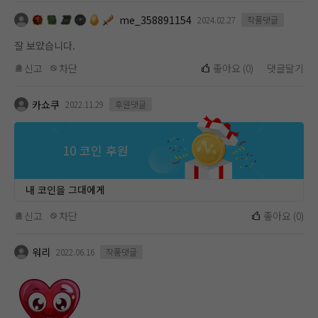
me_358891154
2024.02.27
작품댓글
잘 보았습니다.
신고
차단
좋아요
(
0
)
댓글달기
카쇼쿠
2022.11.29
후원댓글
10 코인 후원
내 코인을 그대에게
신고
차단
좋아요
(
0
)
워리
2022.06.16
작품댓글