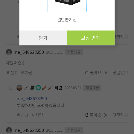
me_648628250
일반뽑기권
신고
차단
좋아요
(
0
)
댓글달기
닫기
보상 받기
me_648628250
2022.03.21
작품댓글
재밌어요!!
신고
차단
좋아요
(
0
)
댓글달기
하람
2022.03.21
작품댓글
me_648628250
부족하지만 노력하겠습니다
신고
차단
좋아요
(
0
)
댓글달기
me_648628250
2022.03.21
작품댓글