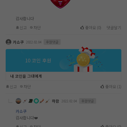
감사합니다
신고
차단
좋아요
(
0
)
댓글달기
카쇼쿠
2022.02.04
후원댓글
10 코인 후원
내 코인을 그대에게
신고
차단
좋아요
(
1
)
하람
2022.02.04
후원댓글
카쇼쿠
감사합니다❤️
신고
차단
좋아요
(
0
)