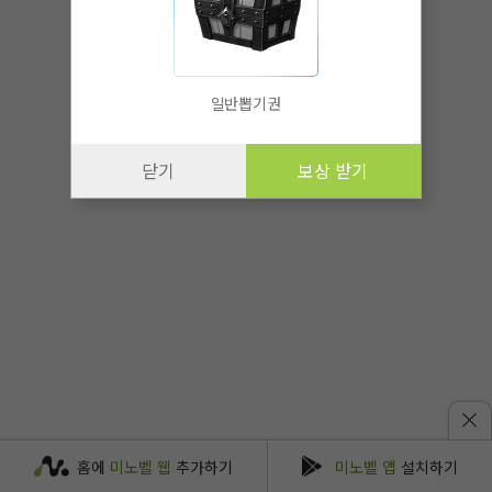
일반뽑기권
닫기
보상 받기
홈에
미노벨 웹
추가하기
미노벨 앱
설치하기