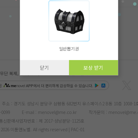
일반뽑기권
닫기
보상 받기
 복제, 전송, 수정, 배포는 법적 처벌을 받을 수 있습니다.
은
APP
에서 더 편리하게 감상하실 수 있습니다.
주소 : 경기도 성남시 분당구 삼평동 682번지 유스페이스2 B동 10층 1008-1
-0099
E-mail :
menovel@me.co.kr
작가문의 :
menovel@me.c
통신판매사업자번호 : 제 2017-성남분당-1125호
- 2026 미툰앤노벨. All rights reserved | PAC-01