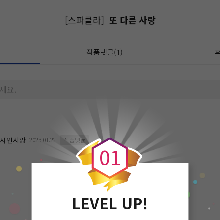
[스파클라]
또 다른 사랑
작품댓글(1)
후
세요.
0
자인지양
2023.01.22
작품댓글
0
1
LEVEL UP!