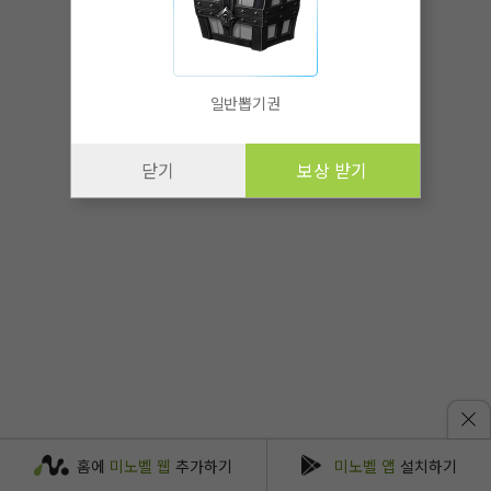
일반뽑기권
닫기
보상 받기
홈에
미노벨 웹
추가하기
미노벨 앱
설치하기