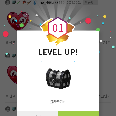
me_466573660
2023.10.01
작품댓글
0
0
1
신고
차단
좋아요
(
0
)
댓글달기
LEVEL UP!
me_466573660
2023.10.01
작품댓글
신고
차단
좋아요
(
0
)
댓글달기
일반뽑기권
me_466573660
2023.10.01
작품댓글