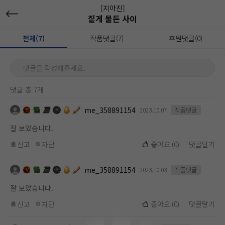
[지아진]
짙게 물든 사이
전체(7)
작품댓글(7)
후원댓글(0)
댓글을 작성해주세요.
댓글 총 7개
me_358891154
2023.10.07
작품댓글
잘 보았습니다.
신고
차단
좋아요
(
0
)
댓글달기
me_358891154
2023.10.03
작품댓글
잘 보았습니다.
신고
차단
좋아요
(
0
)
댓글달기