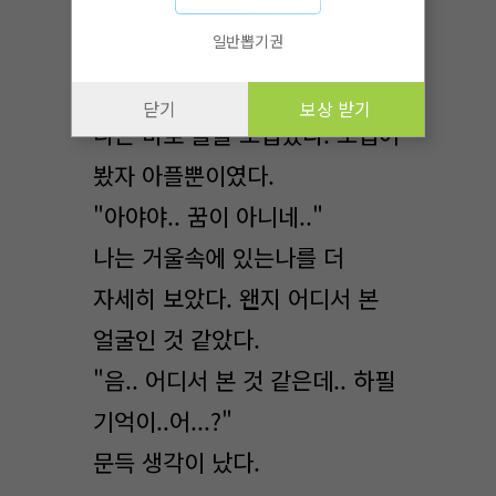
다른데..
일반뽑기권
혹시..
닫기
보상 받기
나는 바로 볼을 꼬집었다. 꼬집어
봤자 아플뿐이였다.
"아야야.. 꿈이 아니네.."
나는 거울속에 있는나를 더
자세히 보았다. 왠지 어디서 본
얼굴인 것 같았다.
"음.. 어디서 본 것 같은데.. 하필
기억이..어...?"
문득 생각이 났다.