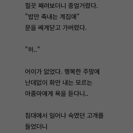
힐끗 째려보더니 중얼거렸다.
"밥만 축내는 계집애"
문을 쎄게닫고 가버렸다.
"허.."
어이가 없었다. 행복한 주말에
난데없이 화만 내는 모르는
아줌마에게 욕을 듣다니..
침대에서 일어나 숙였던 고개를
들었더니