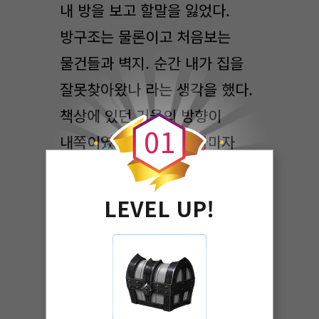
내 방을 보고 할말을 잃었다.
방구조는 물론이고 처음보는
물건들과 벽지. 순간 내가 집을
잘못찾아왔나 라는 생각을 했다.
0
책상에 있던 거울의 방향이
0
1
내쪽이였다. 거울을 보자마자
나는 '누구지?' 라는 생각밖에
들지않았다.
LEVEL UP!
보라빛 머리카락에 흑안을 가진
이쁜여자애가 있었다.
누.. 구지..? 나라고 하기엔 너무