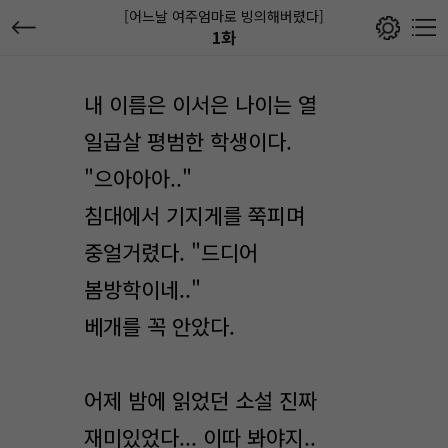
[어느날 여주엄마로 빙의해버렸다]
1화
내 이름은 이서은 나이는 열
일곱살 평범한 학생이다.
"으아아아.."
침대에서 기지게를 쭉피며
중얼거렸다. "드디어
봄방학이네.."
베개를 꼭 안았다.
어제 밤에 읽었던 소설 진짜
재미있었다... 이따 봐야지..