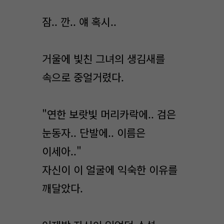
잠.. 깐.. 얘 혹시..
거울에 빛친 그녀의 생김새를
속으로 중얼거렸다.
"연한 보랏빛 머리카락에.. 검은
눈동자.. 단발에.. 이름은
이세아.."
자신이 이 얼굴에 익숙한 이유를
깨달았다.