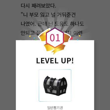
다시 째려보았다.
"니 부모 잃고 널 거둬준건
0
나였어. 근데 닌 도움도 하나도
안되고 잘하는 것도 없지 이런
0
1
쓸모없는 것아"
"...."
LEVEL UP!
화가났다. 여주인공 엄마의
어린시절에 부모님을 잃었다는
것을 알았지만 부모님을 잃고
아줌마에게 온갖못된 말을
들으며 괴롭힘을 받은 시절을
일반뽑기권