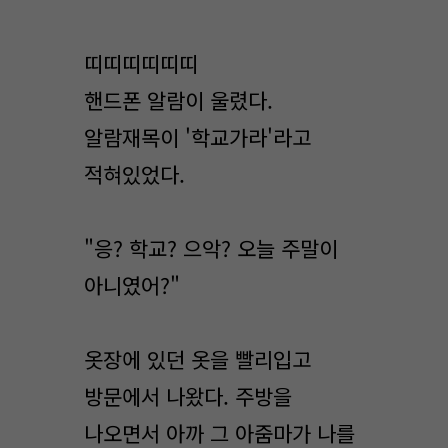
띠띠띠띠띠띠
핸드폰 알람이 울렸다.
알람재목이 '학교가라'라고
적혀있었다.
"응? 학교? 으악? 오늘 주말이
아니였어?"
옷장에 있던 옷을 빨리입고
방문에서 나왔다. 주방을
나오면서 아까 그 아줌마가 나를