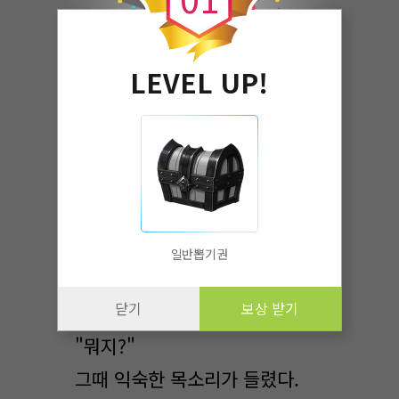
사실은 거짓말이다. 어제 맞은
뺨이 부어올라 그것을 가릴려고
LEVEL UP!
마스크를 썼다.
"아프면 말해"
"응 알았어~"
나는 화장실을 가겠다고 말하고
일반뽑기권
교실을 나올려하자 교실앞이
닫기
보상 받기
북적거렸다.
"뭐지?"
그때 익숙한 목소리가 들렸다.