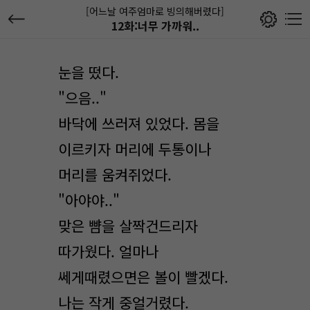
[어느날 여주엄마로 빙의해버렸다]
12화:너무 가까워..
눈을 떴다.
"으음.."
바닥에 쓰러져 있었다. 몸을
이르키자 머리에 두통이나
머리를 움켜쥐었다.
"아야야.."
맞은 뺨을 살짝건드리자
따가웠다. 얼마나
쎄게때렸으면은 볼이 빨겠다.
나는 작게 중얼거렸다.