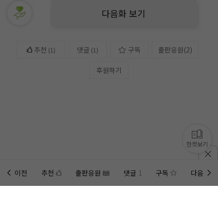
다음화 보기
추천
댓글
구독
출판응원
(
2
)
(
1
)
(1)
후원하기
한컷보기
이전
추천
출판응원
댓글
1
구독
다음
홈에
미노벨 웹
추가하기
미노벨 앱
설치하기
사이트에 게시된 컨텐츠는 저작권자의 권리가 있는 컨텐츠로서 무단 복제, 전송, 수정, 배포는 법적 처
벌을 받을 수 있습니다.