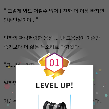
“ 그렇게 봐도 어쩔수 없어 ! 진짜 더 이상 빠지면
안된단말이야 . ”
민하의 쩌렁쩌렁한 음성 ... 난 그음성이 이순간
0
죽기보다 더 싫은 목소리로 다가왔다 .
0
1
“그...래... 가자 ㄱ.. ㅏ. ”
말하면 말할수록 어눌해져가는 나의 목소리 .
LEVEL UP!
가람은 심각성을 깨닫고 민하를 설득해 나간다 .