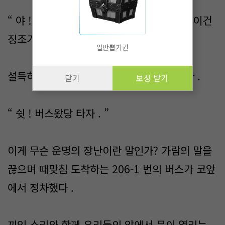
“ 야 ! 이건 쫌 윟럼한데 말이 어눌해졌잖아 이건
징조가 않좋아 그렇지말고 .. ”
일반뽑기권
설득하던 가람의 말을 끊고 민하가 얘기한다 .
닫기
보상 받기
“ 쉿 ! 버스왔당 타자 . ”
이게 무슨 운명의 장난이란 말인가? 가람의 말을
끊으며 때맞침 도착하는 206-1 번의 버스가 코앞
에서 정차했다 .
끼익 소리와 함께 우리들의 앞에서 문이 열리는