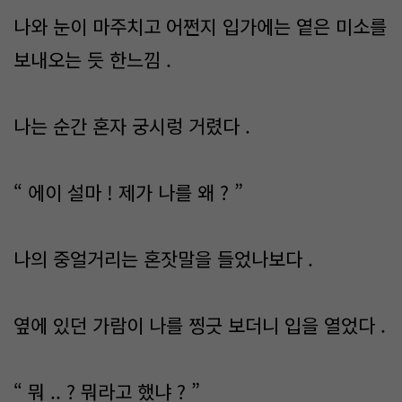
나와 눈이 마주치고 어쩐지 입가에는 옅은 미소를
보내오는 듯 한느낌 .
나는 순간 혼자 궁시렁 거렸다 .
“ 에이 설마 ! 제가 나를 왜 ? ”
나의 중얼거리는 혼잣말을 들었나보다 .
옆에 있던 가람이 나를 찡긋 보더니 입을 열었다 .
“ 뭐 .. ? 뭐라고 했냐 ? ”