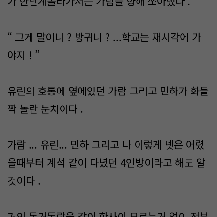
가 한단계올라가서는 가람을 향해 쏘아댔다 .
“ 그게 말이니 ? 방귀니 ? ...학교는 재시각에 가
야지 ! ”
유린의 호통에 옆에있던 가람 그리고 민하가 화들
짝 놀란 눈치이다 .
가람 ... 유린... 민하 그리고 나 이렇게 넷은 어렸
을때부터 계석 같이 다녔던 4인방이라고 해도 알
것이다 .
거의 동거동락을 같이 한사이 모르는거 없이 전부