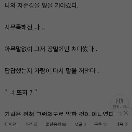
나의 자존감을 땅을 기어갔다.
시무룩해진 나 ..
아무말없이 그저 땅밑에만 쳐다봤다 .
답답했는지 가람이 다시 말을 꺼낸다 .
“ 너 또지 ? ”
한컷보기
가람은 전혀 그런의도로 말한 것이 아니였다 .
이전
추천
출판응원
댓글
0
구독
다음
홈에
미노벨 웹
추가하기
미노벨 앱
설치하기