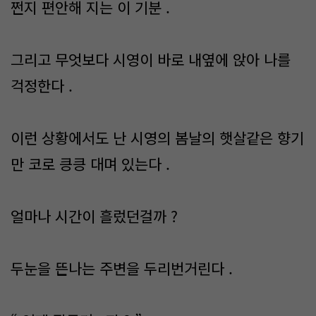
쩐지 편안해 지는 이 기분 .
그리고 무엇보다 시영이 바로 내옆에 앉아 나를
걱정한다 .
이런 상황에서도 난 시영의 봄날의 햇살같은 향기
만 코로 킁킁 대며 있는다 .
얼마나 시간이 흘렀던걸까 ?
두눈을 뜬나는 주변을 두리번거린다 .