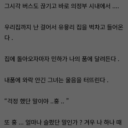
그시각 버스도 끊기고 바로 의정부 시내에서 ....
우리집까지 난 걸어서 유윻리 집을 벅차고 들어온
다 .
집에 돌아오자마자 민하가 나의 품에 달려든다 .
내품에 와락 안긴 그녀는 울음을 터뜨린다 .
“걱정 했단 말이야 ..훙 .. ”
또 훙 ... 얼마나 슬펐단 말인가 ? 겨우 나 하나 때