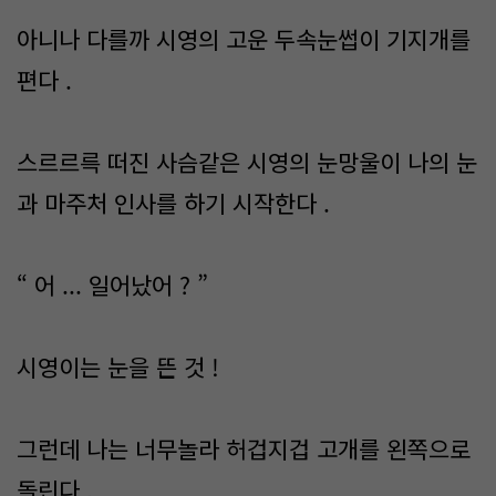
아니나 다를까 시영의 고운 두속눈썹이 기지개를
편다 .
스르르륵 떠진 사슴같은 시영의 눈망울이 나의 눈
과 마주처 인사를 하기 시작한다 .
“ 어 ... 일어났어 ? ”
시영이는 눈을 뜬 것 !
그런데 나는 너무놀라 허겁지겁 고개를 왼쪽으로
돌린다 ,