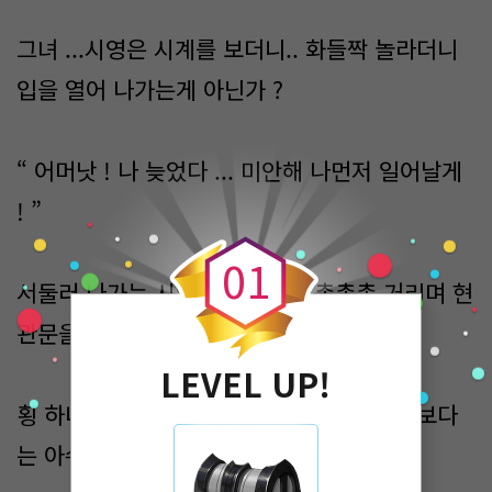
그녀 ...시영은 시계를 보더니.. 화들짝 놀라더니
입을 열어 나가는게 아닌가 ?
“ 어머낫 ! 나 늦었다 ... 미안해 나먼저 일어날게
0
! ”
0
1
서둘러 나가는 시영의 발걸음은 총총총 거리며 현
관문을 벅차고 나갔다 .
LEVEL UP!
횡 하니 바람만 부는 모텔안 ...왠지 썰렁함 보다
는 아쉬움이 맴돌고 있다 .