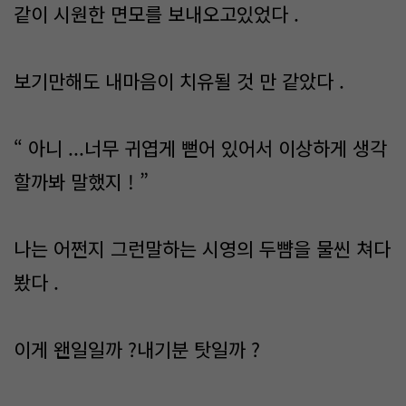
같이 시원한 면모를 보내오고있었다 .
보기만해도 내마음이 치유될 것 만 같았다 .
“ 아니 ...너무 귀엽게 뻗어 있어서 이상하게 생각
할까봐 말했지 ! ”
나는 어쩐지 그런말하는 시영의 두뺨을 물씬 쳐다
봤다 .
이게 왠일일까 ?내기분 탓일까 ?