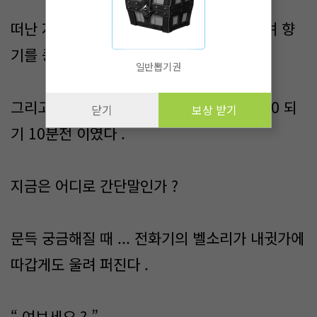
떠난 자리 ...시영이 없는 그 자리만 바라보며 향
기를 킁킁댄다 .
일반뽑기권
그리고 난 시계를 보는데 지금 시각 ... 24:00 되
닫기
보상 받기
기 10분전 이였다 .
지금은 어디로 간단말인가 ?
문득 궁금해질 때 ... 전화기의 벨소리가 내귓가에
따갑게도 울려 퍼진다 .
“ 여보세요 ? ”