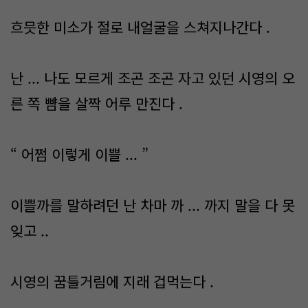
흐믓한 미소가 절로 내얼굴을 스쳐지나간다 .
난 ... 나도 모르게 조곤 조곤 자고 있던 시영의 오
른 쪽 뺨을 살짝 어루 만진다 .
“ 어쩜 이렇게 이쁠 ... ”
이쁠까를 말하려던 난 차마 까 ... 까지 말을 다 못
잊고 ..
시영의 꿈틀거림에 지래 겁먹는다 .