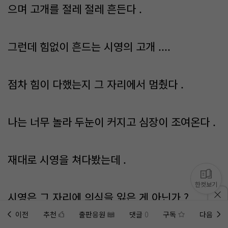
으며 고개를 절레 절레 흔든다 .
그런데 힘없이 흔드는 시영의 고개 ....
점차 힘이 다했는지 그 자리에서 멈췄다 .
나는 너무 놀라 두눈이 커지고 심장이 조여온다 .
재대로 시영을 쳐다봤는데 .
한컷보기
시영은 그 자리에 의식을 잃은 게 아닌가 ?
이전
추천
출판응원
댓글
0
구독
다음
홈에
미노벨 웹
추가하기
미노벨 앱
설치하기