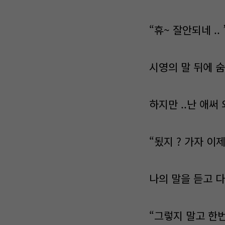
“휴~ 잘안되네 .. 
시영의 말 뒤에 
하지만 ..난 애써
“됬지 ? 가자 이제 
나의 말을 듣고 
“그렇지 말고 한번만