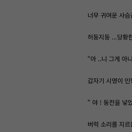
너무 귀여운 사슴
허둥지둥 ...당황
“아 ..니 그게 아니라
갑자기 시영이 인
“ 야 ! 동전을 넣
버럭 소리를 지르