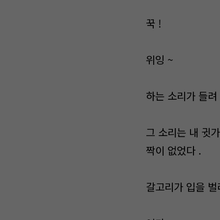
꾹 !
위잉 ~
하는 소리가 들려 
그 소리는 내 귓가
짝이 없었다 .
갈고리가 입을 벌려