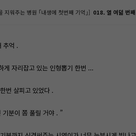
을 지워주는 병원 ｢내생에 첫번째 기억｣]
018. 열 여덞 번째
 추억 .
게 자리잡고 있는 인형뽑기 한번 ...
한번 살피고 있었다 .
면 기분이 쫌 풀릴 거야 . ”
 기분까지 신경써주는 시영이가 너무 눈부시게 빛나고 