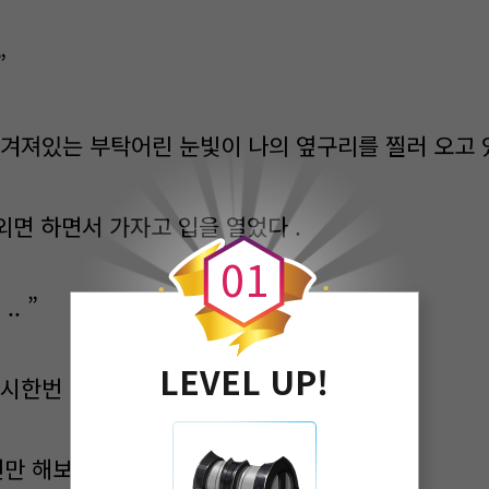
”
숨겨져있는 부탁어린 눈빛이 나의 옆구리를 찔러 오고 
0
 외면 하면서 가자고 입을 열었다 .
0
1
.. ”
LEVEL UP!
다시한번 부탁어린 말을 꺼내보는 시영이였다 .
 해보자 ! 응 ? ”