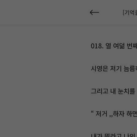
[기억
018. 열 여덞 번째
시영은 저기 늠름하
그리고 내 눈치를 
“ 저거 ,,하자 하
내가 뭐라고 나의