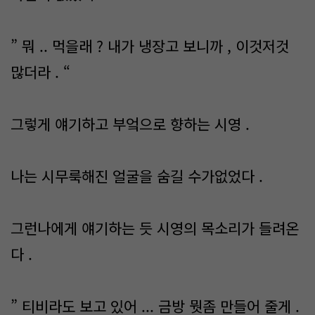
” 뭐 .. 먹을래 ? 내가 냉장고 보니까 , 이것저것
많더라 . “
그렇게 얘기하고 부엌으로 향하는 시영 .
나는 시무룩해진 얼굴을 숨길 수가없었다 .
그런나에게 얘기하는 듯 시영의 목소리가 들려온
다 .
” 티비라도 보고 있어 ... 금방 뭣좀 만들어 줄게 .