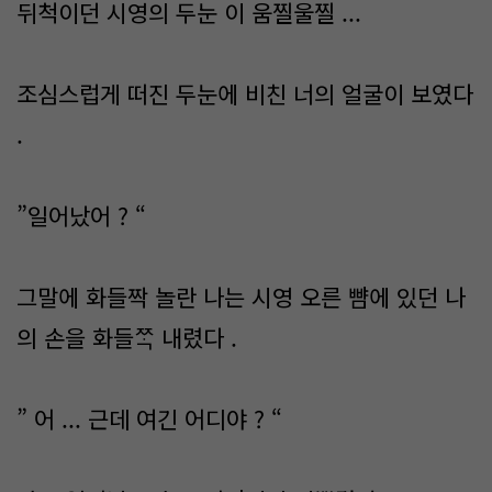
뒤척이던 시영의 두눈 이 움찔울찔 ...
조심스럽게 떠진 두눈에 비친 너의 얼굴이 보였다
.
”일어났어 ? “
그말에 화들짝 놀란 나는 시영 오른 뺨에 있던 나
의 손을 화들ᄍᆞᆨ 내렸다 .
” 어 ... 근데 여긴 어디야 ? “