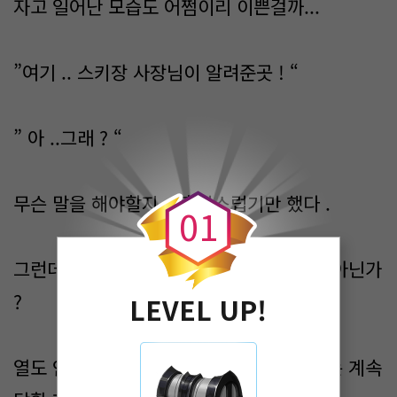
자고 일어난 모습도 어쩜이리 이쁜걸까...
”여기 .. 스키장 사장님이 알려준곳 ! “
” 아 ..그래 ? “
0
무슨 말을 해야할지 .. 혼란스럽기만 했다 .
0
1
그런데 시영이 오른 손을 내이마에 대는게 아닌가
?
LEVEL UP!
열도 안나는데 열을 재는듯한 재스처에 나는 계속