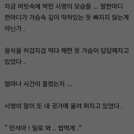
지금 머릿속에 박힌 시영의 모습들 ... 말한마디
한마디가 가슴속 깊이 막혀있는 듯 빠지지 않는게
아닌가 .
음식을 허겁지겁 먹다 채한 듯 가슴이 답답해지고
있었다 .
얼마나 시간이 흘렀는지 ...
시영의 말이 또 내 귓가에 울려 퍼지고 있었다 .
” 민석아 ! 일로 와 .. 밥먹게 .“