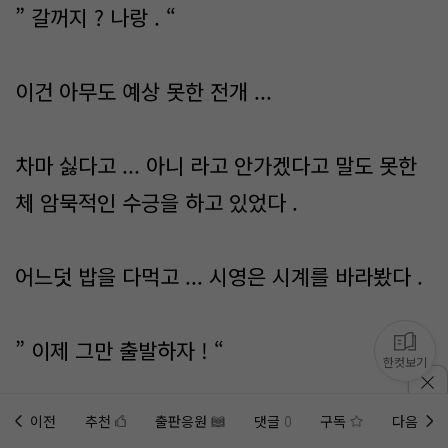
” 갈꺼지 ? 나랑 . “
이건 아무도 예상 못한 전개 ...
차마 싫다고 ... 아니 라고 안가겠다고 말도 못한
체 암묵적인 수긍을 하고 있었다 .
어느덧 밥을 다먹고 ... 시영은 시계를 바라봤다 .
” 이제 그만 출발하자 ! “
한컷보기
내 발밑에 누군가가 잡고 있는 듯 .. 움직이지 않
이전
추천
출판응원
댓글
0
구독
다음
홈에
미노벨 웹
추가하기
미노벨 앱
설치하기