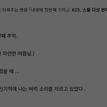
 지워주는 병원 ｢내생에 첫번째 기억｣]
025. 스물 다섯 번
번째 추억.
고 아련한 여름날.)
 때 ...
인기척에 나는 버럭 소리를 지르고 있었다 .