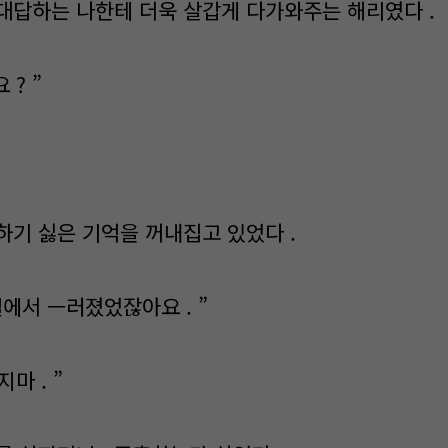
대답하는 나한테 더욱 살갑게 다가와주는 해리였다 .
 ? ”
하기 싫은 기억을 꺼내집고 있었다 .
락실에서 ㅡ러졌었잖아요 . ”
지마 . ”