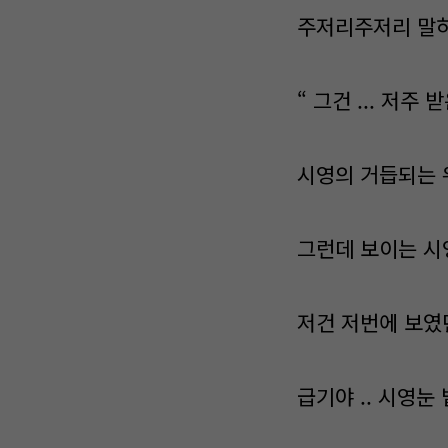
주저리주저리 말하
“ 그건 ... 저주
시영의 거듭되는 
그런데 보이는 시영의
저건 저번에 보였
급기야 .. 시영눈 