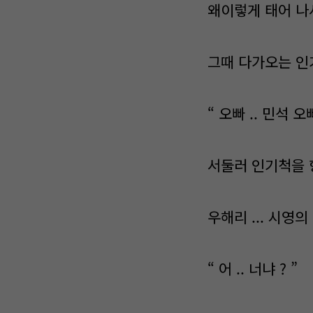
왜이렇게 태어 나서
그때 다가오는 인
“ 오빠 .. 민석 오빠
서둘러 인기척을 향
우해리 ... 시영
“ 어 .. 너냐 ? ”