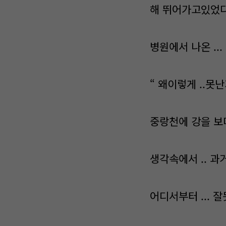
해 뛰어가고있었다
병원에서 나온 ..
“ 왜이렇게 ..못난
중랑천에 강을 보며
생각속에서 .. 과
어디서부터 ... 