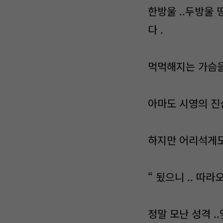
한방울 ..두방울
다 .
먹먹해지는 가슴을 
아마도 시영의 진
하지만 어리석게도
“ 됬으니 .. 따라오
정말 모난 성격 .