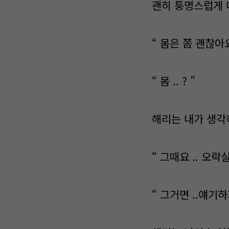
괜히 퉁명스럽게 
“ 몸은 쫌 괜찮아요
“ 몸 .. ? ”
해리는 내가 생각
“ 그때요 .. 오
“ 그거면 ..얘기하