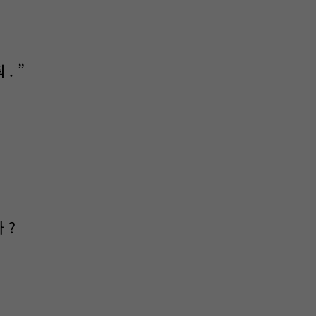
. ”
 ?