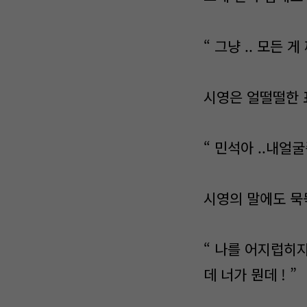
“ 그냥 .. 모든 
시영은 얼떨떨한 
“ 민석아 ..내얼굴좀
시영의 말에도 묵
“ 나를 어지럽히지마
데 너가 뭔데 ! ”