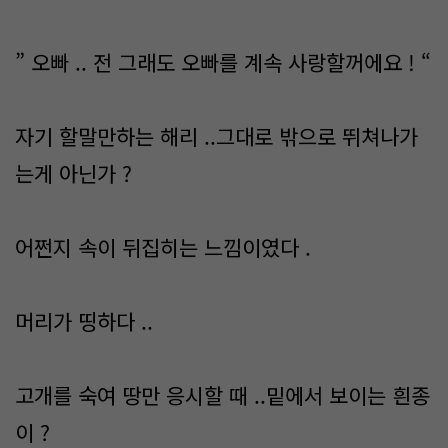
” 오빠 .. 전 그래도 오빠를 계속 사랑할꺼에요 ! “
자기 할말만하는 해리 ..그대로 밖으로 뛰쳐나가
는게 아닌가 ?
어쩐지 속이 뒤집히는 느낌이였다 .
머리가 띵하다 ..
고개를 숙여 땅만 응시할 때 ..밑에서 보이는 흰종
이 ?