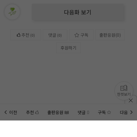
다음화 보기
추천
댓글
구독
출판응원
(
0
)
(
0
)
(0)
후원하기
한컷보기
이전
추천
출판응원
댓글
0
구독
다음
홈에
미노벨 웹
추가하기
미노벨 앱
설치하기
사이트에 게시된 컨텐츠는 저작권자의 권리가 있는 컨텐츠로서 무단 복제, 전송, 수정, 배포는 법적 처
벌을 받을 수 있습니다.