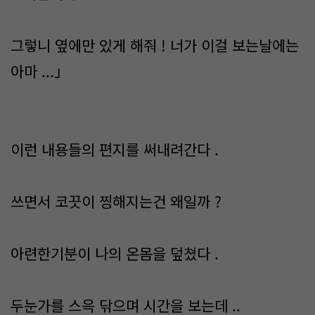
그렇니 옆에만 있게 해줘 ! 너가 이걸 보는날에는
아마 ...」
이런 내용들의 편지를 써내려간다 .
쓰면서 코끗이 찡해지는건 왜일까 ?
아련한기분이 나의 온몸을 덮쳤다 .
두눈가를 스윽 닦으며 시간을 보는데 ..