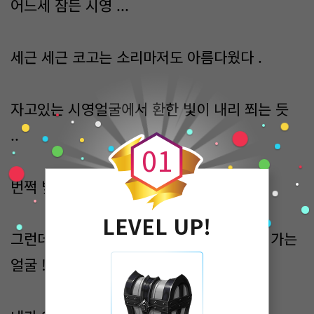
어느세 잠든 시영 ...
세근 세근 코고는 소리마저도 아름다웠다 .
자고있는 시영얼굴에서 환한 빛이 내리 쬐는 듯
0
..
0
1
번쩍 빛나는게 보일 정도이니 말이다 .
LEVEL UP!
그런데 그와는 상반되게 .. 더욱 창백해져만 가는
얼굴 !