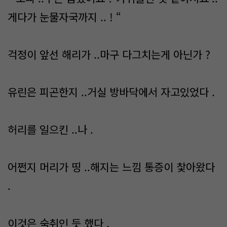
게다가 눈물자국까지 .. ! “
걱정이 앞선 해리가 ..마구 다그치는게 아닌가 ?
유린은 피곤한지 ..거실 방바닥에서 자고있었다 .
허리를 일으킨 ..나 .
어쩐지 머리가 띵 ..해지는 느낌 통증이 찿아왔다
.
이것은 숙취인 듯 했다 .