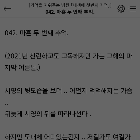
[기억을 지워주는 병원 ｢내생에 첫번째 기억｣]
042. 마흔 두 번째 추억.
042. 마흔 두 번째 추억.
(2021년 찬란하고도 고독해져만 가는 그해의 마
지막 여름날.)
시영의 뒷모습을 보며 .. 어쩐지 먹먹해지는 가슴
..
뒤늦게 시영의 뒤를 따라나선다 .
하지만 도대체 어디있는건지 .. 저길가도 여길가