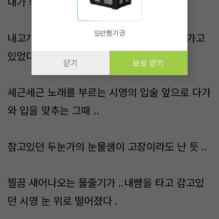
내가 왜그랬을까 ?
일반뽑기권
내고개가 자고있는 시영에게로 서서히 내려가고
있었다 .
닫기
보상 받기
세근세근 노래를 부르는 시영의 입술 앞으로 다가
와 입을 맞추는 그때 ..
참고있던 두눈가의 눈물샘이 고장이라도 난 듯 ..
찔끔 새어나오는 물줄기가 ..내뺨을 타고 감고있
던 시영 눈 위로 떨어졌다 .