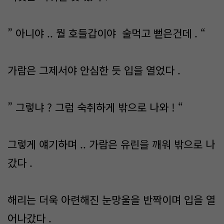
” 아니야 .. 뭘 호들갑이야 술먹고 뻗은건데 . “
가람은 그제서야 안심한 듯 입을 열었다 .
” 그렇냐 ? 그럼 숙취하게 밖으로 나와 ! “
그렇게 얘기하며 .. 가람은 유린을 깨워 밖으로 나
갔다 .
해리는 더욱 아련해진 눈망울을 반짝이며 입을 열
어나갔다 .