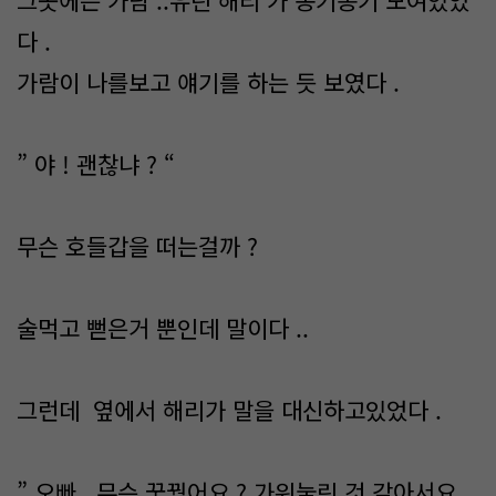
그곳에는 가람 ..유린 해리 가 옹기종기 모여있었
다 .
가람이 나를보고 얘기를 하는 듯 보였다 .
” 야 ! 괜찮냐 ? “
무슨 호들갑을 떠는걸까 ?
술먹고 뻗은거 뿐인데 말이다 ..
그런데 옆에서 해리가 말을 대신하고있었다 .
” 오빠 ..무슨 꿈꿨어요 ? 가위눌린 것 같아서요 ..