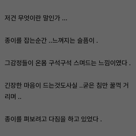
저건 무엇이란 말인가 ...
종이를 잡는순간 ..느껴지는 슬픔이 .
그감정들이 온몸 구석구석 스며드는 느낌이였다 .
긴장한 마음이 드는것도사실 ..굳은 침만 꿀꺽 거
리며 ..
종이를 펴보려고 다짐을 하고 있었다 .