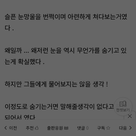
슬픈 눈망울을 번쩍이며 아련하게 쳐다보는거였
다 .
왜일까 ... 왜저런 눈을 역시 무언가를 숨기고 있
는게 확실했다 .
하지만 그들에게 물어보지는 않을 생각 !
이정도로 숨기는거면 말해줄생각이 없다고 판단
한컷보기
되어서 였다 .
이전
추천
출판응원
댓글
0
구독
다음
홈에
미노벨 웹
추가하기
미노벨 앱
설치하기