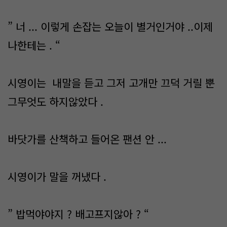
” 너 ... 이렇게 손잡는 오늘이 별거인거야 ..이제
나한테는 . “
시영이는 내말을 듣고 그저 고개만 끄덕 거릴 뿐
그무엇도 하지않았다 .
바닷가를 산책하고 들어온 팬션 안 ...
시영이가 말을 꺼냈다 .
” 밥먹야야지 ? 배고프지않아 ? “