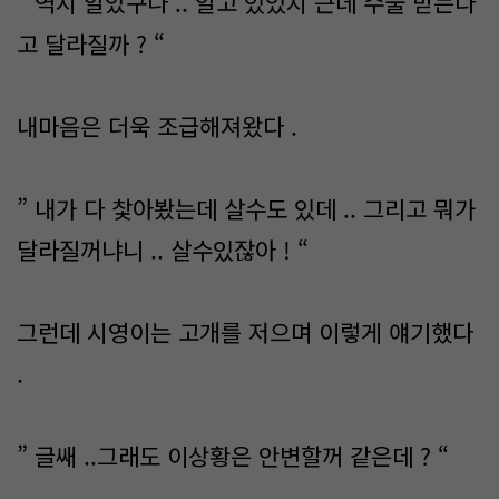
” 역시 알았구나 .. 알고 있었지 근데 수술 받는다
고 달라질까 ? “
내마음은 더욱 조급해져왔다 .
” 내가 다 찿아봤는데 살수도 있데 .. 그리고 뭐가
달라질꺼냐니 .. 살수있잖아 ! “
그런데 시영이는 고개를 저으며 이렇게 얘기했다
.
” 글쌔 ..그래도 이상황은 안변할꺼 같은데 ? “