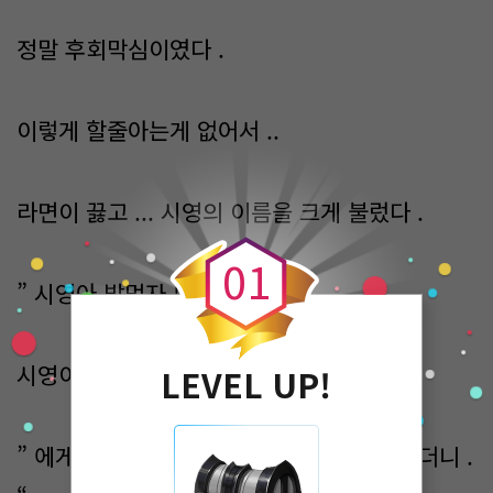
정말 후회막심이였다 .
이렇게 할줄아는게 없어서 ..
0
라면이 끓고 ... 시영의 이름을 크게 불렀다 .
0
1
” 시영아 밥먹자 ! “
시영이는 라면을 흠칫 보고 입을 열었다 .
LEVEL UP!
” 에게 ...겨우 라면이야 ? 그렇게 큰소리 치더니 .