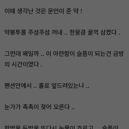
이때 생각난 것은 문언이 준 약 !
약봉투를 주섬주섬 꺼내 .. 한뭉큼 꿀꺽 삼켰다 .
그런데 왜일까 .. 이 아련함이 슬픔이 되는건 금방
의 시간이였다 .
팬션안에서 .. 홀로 엎드려있는나 ..
눈가가 촉촉이 젖어 오른다 ..
한방울 두방울 또다시 눈물이 흐르고 ... 슬픔이