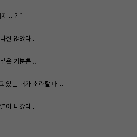
.. ? ”
나질 않았다 .
싶은 기분뿐 ..
 있는 내가 초라할 때 ..
열어 나갔다 .