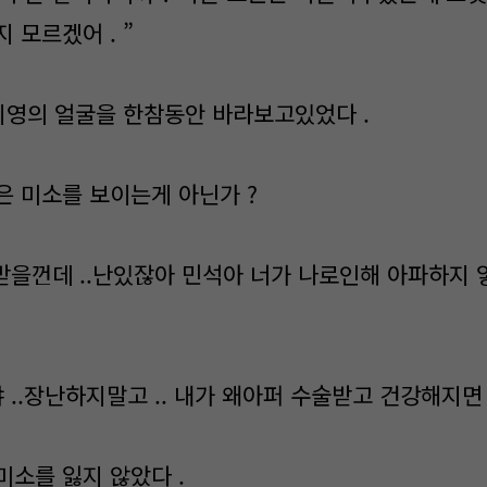
 모르겠어 . ”
.시영의 얼굴을 한참동안 바라보고있었다 .
은 미소를 보이는게 아닌가 ?
받을껀데 ..난있잖아 민석아 너가 나로인해 아파하지 앟았
 ..장난하지말고 .. 내가 왜아퍼 수술받고 건강해지면 
미소를 잃지 않았다 .