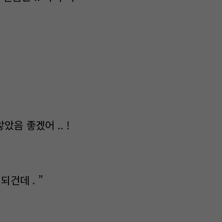
음 좋겠어 .. !
되건데 . ”