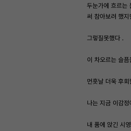
두눈가에 흐르는 
써 참아보려 했지만
그렇질못했다 .
이 차오르는 슬픔을
먼흣날 더욱 후회
나는 지금 이감정
내 품에 앉긴 시영