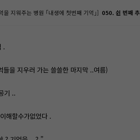
억을 지워주는 병원 ｢내생에 첫번째 기억｣]
050. 쉰 번째 추
 .
추억들을 지우러 가는 쓸쓸한 마지막 ..여름)
기 ..
 이해할수가없었다 .
? 기억을 .. ? ”