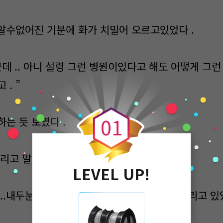
 알수없어진 기분에 화가 치밀어 오르고있었다 .
 근데 .. 아니 설령 그런 병원이있다고 해도 어떻게 그런 
. ”
0
0
1
는 듯 보였다 .
쏠리고 말하려던 시영을 와락끓어앉고있었다 .
LEVEL UP!
 ..내두눈가는 또다시 고장난것처럼 말썽을 부리고 있었