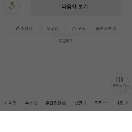
다음화 보기
추천
댓글
구독
출판응원
(
0
)
(
1
)
(0)
후원하기
한컷보기
이전
추천
출판응원
댓글
0
구독
다음
홈에
미노벨 웹
추가하기
미노벨 앱
설치하기
사이트에 게시된 컨텐츠는 저작권자의 권리가 있는 컨텐츠로서 무단 복제, 전송, 수정, 배포는 법적 처
벌을 받을 수 있습니다.