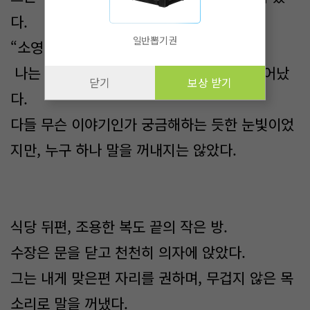
다.
일반뽑기권
“소영 양, 잠깐 나랑 얘기 좀 할 수 있을까?”
나는 고개를 끄덕이고, 조심스럽게 따라 일어났
닫기
보상 받기
다.
다들 무슨 이야기인가 궁금해하는 듯한 눈빛이었
지만, 누구 하나 말을 꺼내지는 않았다.
식당 뒤편, 조용한 복도 끝의 작은 방.
수장은 문을 닫고 천천히 의자에 앉았다.
그는 내게 맞은편 자리를 권하며, 무겁지 않은 목
소리로 말을 꺼냈다.