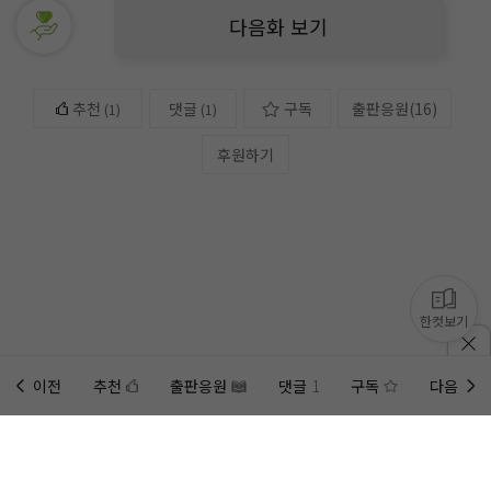
다음화 보기
추천
댓글
구독
출판응원
(
16
)
(
1
)
(1)
후원하기
한컷보기
이전
추천
출판응원
댓글
1
구독
다음
홈에
미노벨 웹
추가하기
미노벨 앱
설치하기
사이트에 게시된 컨텐츠는 저작권자의 권리가 있는 컨텐츠로서 무단 복제, 전송, 수정, 배포는 법적 처
벌을 받을 수 있습니다.