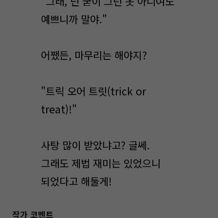
"그래, 넌 굳이 그런 옷 아니여도
예쁘니까 말야."
어쨌든, 마무리는 해야지?
"트릭 오어 트릿(trick or
treat)!"
사탕 많이 받았냐고? 글쎄.
그래도 제법 재미는 있었으니
되었다고 해둘게!
작가 코멘트