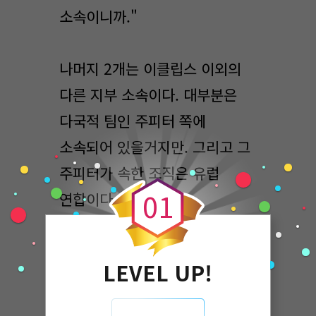
소속이니까."
나머지 2개는 이클립스 이외의
다른 지부 소속이다. 대부분은
다국적 팀인 주피터 쪽에
소속되어 있을거지만. 그리고 그
0
주피터가 속한 조직은 유럽
0
1
연합이다.
'아시아 쪽은 한국이랑
LEVEL UP!
이클립스만 생존했으니...'