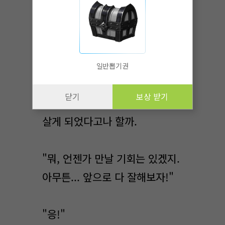
놀랍게도 중국을 포함한
어지간한 나라는 다
멸망해버렸다. 그나마 남은
생존자들은 한국이랑 유럽 연합
일반뽑기권
쪽으로 망명했다. 다 오염되었기
닫기
보상 받기
때문에 물리적으로 사람이 못
살게 되었다고나 할까.
"뭐, 언젠가 만날 기회는 있겠지.
아무튼... 앞으로 다 잘해보자!"
"응!"