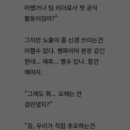
어쨌거나 팀 리더로서 첫 공식
활동이잖아?"
그치만 노출이 좀 신경 쓰이는건
어쩔수 없다. 뱀파이어 분장 같긴
한데... 에휴... 별수 있나. 할건
해야지.
"그래도 뭐... 오래는 안
걸린댔지?"
"응, 우리가 직접 추모하는건