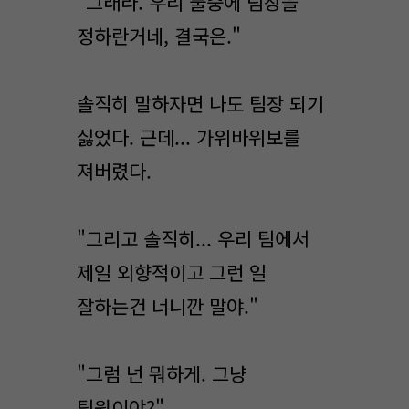
"그래라. 우리 둘중에 팀장을
정하란거네, 결국은."
솔직히 말하자면 나도 팀장 되기
싫었다. 근데... 가위바위보를
져버렸다.
"그리고 솔직히... 우리 팀에서
제일 외향적이고 그런 일
잘하는건 너니깐 말야."
"그럼 넌 뭐하게. 그냥
팀원이야?"