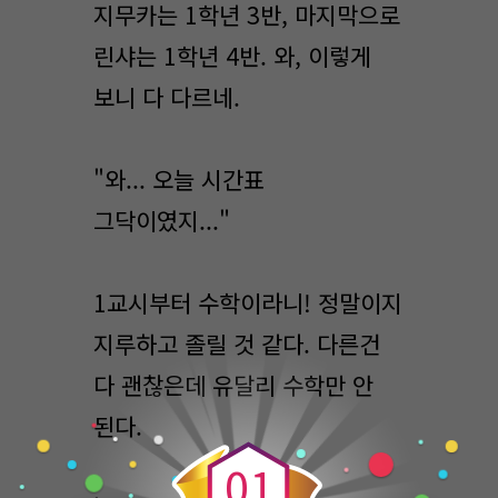
지무카는 1학년 3반, 마지막으로
린샤는 1학년 4반. 와, 이렇게
보니 다 다르네.
"와... 오늘 시간표
그닥이였지..."
1교시부터 수학이라니! 정말이지
지루하고 졸릴 것 같다. 다른건
다 괜찮은데 유달리 수학만 안
0
된다.
0
1