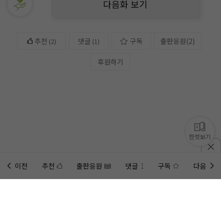
다음화 보기
추천
댓글
구독
출판응원
(
2
)
(
2
)
(1)
후원하기
한컷보기
이전
추천
출판응원
댓글
1
구독
다음
홈에
미노벨 웹
추가하기
미노벨 앱
설치하기
사이트에 게시된 컨텐츠는 저작권자의 권리가 있는 컨텐츠로서 무단 복제, 전송, 수정, 배포는 법적 처
벌을 받을 수 있습니다.