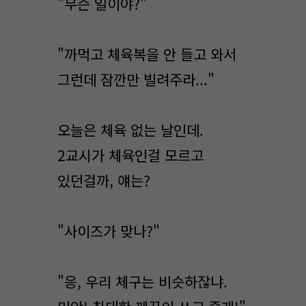
"무슨 일이야?"
"까먹고 체육복을 안 들고 와서
그런데 잠깐만 빌려주라..."
오늘은 체육 없는 날인데.
2교시가 체육인걸 모르고
있던걸까, 얘는?
"사이즈가 맞나?"
"응, 우리 체구는 비슷하잖냐.