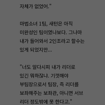
자체가 없었어."
마법소녀 1팀, 새턴은 아직
미완성인 팀이였나보다. 그나마
내가 들어와서 2인조라고 할수는
있게 되었지만...
"너도 알다시피 내가 리더로
있긴 뭐하잖냐. 기껏해야
부팀장으로서 팀장, 즉 리더를
보좌해주는 보좌관, 아니면 서브
리더 정도밖에 못 한다고."