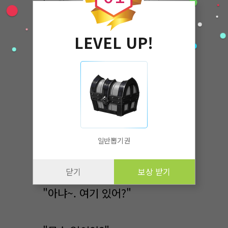
'으엑... 쪽지시험 결과 나왔네.
그래도 이번에는 좀 올랐는걸?'
LEVEL UP!
사실 중학교 때까진 내가 그렇게
공부를 못 하는 편은 아니었다.
지금도 그렇고. 근데 고등학교
들어오고 나니 수학만은 좀
힘들어졌다. 어떻게 이렇게까지
일반뽑기권
바뀌냐.
닫기
보상 받기
"아냐~. 여기 있어?"