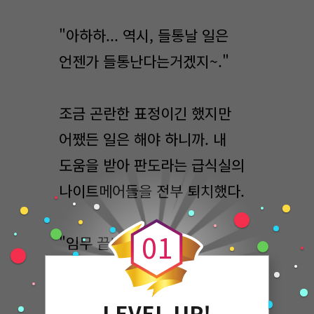
"아하하... 역시, 들통날 일은
언젠가 들통난다는거겠지~."
조금 곤란한 표정이긴 했지만
어쨌든 일은 해야 하니까. 내
도움을 받아 판도라는 급식실의
나이트메어들을 전부 퇴치했다.
0
0
1
"임무 끝!"
아직 급식을 덜 먹었었기 때문에,
LEVEL UP!