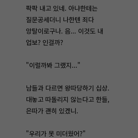
팍팍 내고 있네. 아냐한테는
질문공세더니 나한텐 죄다
앙탈이로구나. 음... 이것도 내
업보? 인걸까?
"이럴까봐 그랬지..."
남들과 다르면 왕따당하기 십상.
대놓고 따돌리지 않는다고 한들,
은따가 괜히 있겠니.
"우리가 못 미더웠어?"