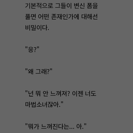
기본적으로 그들이 변신 폼을
풀면 어떤 존재인가에 대해선
비밀이다.
"응?"
"왜 그래?"
"넌 뭐 안 느껴져? 이젠 너도
마법소녀잖아."
"뭐가 느껴진다는... 아."