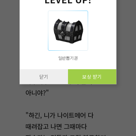
나랑 지무카는 얼마 안 남은 밥과
반찬들을 마저 다 먹고
뒷정리까지 도왔다. 다행인 점은
내 능력 덕분에 그나마 정리하기
쉬웠단 점이다.
일반뽑기권
"난 다 때려부수고, 넌
닫기
보상 받기
복구해주고... 환상의 콤비
아니야?"
"하긴, 니가 나이트메어 다
때려잡고 나면 그때마다