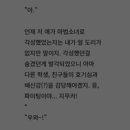
"아."
언제 저 애가 마법소녀로
각성했었는지는 내가 알 도리가
없지만 말이지. 각성했던걸
숨겼던게 발각되었으니 아마
다른 학생, 친구들의 호기심과
배신감(?)을 감당해야겠지. 응,
파이팅이야... 지무카!
*
"우와~!"