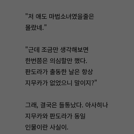
"저 애도 마법소녀였을줄은
몰랐네."
"근데 조금만 생각해보면
한번쯤은 의심할만 했다.
판도라가 출동한 날은 항상
지무카가 없었으니 말이지?"
그래, 결국은 들통났다. 아사히나
지무카와 판도라가 동일
인물이란 사실이.