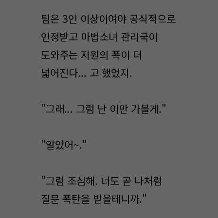
팀은 3인 이상이여야 공식적으로
인정받고 마법소녀 관리국이
도와주는 지원의 폭이 더
넓어진다... 고 했었지.
"그래... 그럼 난 이만 가볼게."
"알았어~."
"그럼 조심해. 너도 곧 나처럼
질문 폭탄을 받을테니까."