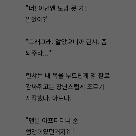
"너! 이번엔 도망 못 가!
알았어?"
"그래그래. 알았으니까 린샤. 좀
놔주라..."
린샤는 내 목을 부드럽게 양 팔로
감싸쥐고는 장난스럽게 조르기
시작했다. 아프다.
"맨날 아프다더니 순
뻥쟁이였던거지?!"