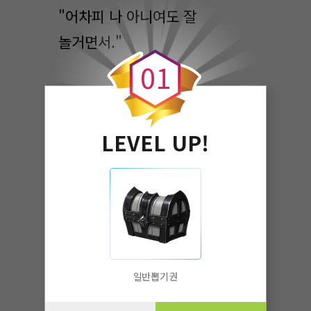
"어차피 나 아니여도 잘
0
놀거면서."
0
1
"히히, 그건 그렇지."
LEVEL UP!
린샤 이 녀석도 나 못지 않게
예쁘고 몸매 좋으면서 왜 나한테
이상한 경쟁 의식 비슷한게
있는건지 모르겠다.
"아~. 그나저나 소꿉친구 2명이
일반뽑기권
전부 마법소녀라니~. 나도 하고