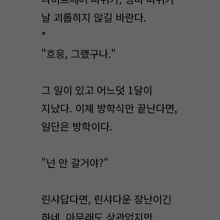
날 괴롭히지 않길 바란다.
*
"흐응, 그랬구나."
그 일이 있고 어느덧 1달이
지났다. 이제 방학식만 끝난다면,
일단은 방학이다.
"넌 안 갈거야?"
린샤답다면, 린샤다운 장난이긴
하네. 아무래도 상관없지만