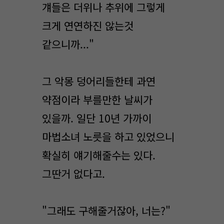
걔들은 더위나 추위에 그렇게
크게 연연하진 않는것
같으니까..."
그 악몽 덩어리들한테 과연
약점이라 부를만한 날씨가
있을까. 일단 10년 가까이
마법소녀 노릇을 하고 있었으니
확실히 얘기해줄수는 있다.
그딴거 없다고.
"그래도 구해줄거잖아, 너는?"