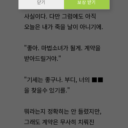
닫기
보상 받기
자체가 다소 강압적인 것이
사실이다. 다만 그럼에도 아직
오늘은 내가 죽을 날이 아니기에.
"좋아. 마법소녀가 될게. 계약을
받아드릴거야."
"기세는 좋구나. 부디, 너의 ■■
을 찾을수 있기를."
뭐라는지 정확히는 안 들렸지만,
그래도 계약은 무사히 치뤄진