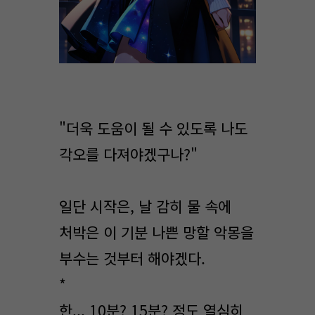
"더욱 도움이 될 수 있도록 나도
각오를 다져야겠구나?"
일단 시작은, 날 감히 물 속에
처박은 이 기분 나쁜 망할 악몽을
부수는 것부터 해야겠다.
*
한... 10분? 15분? 정도 열심히