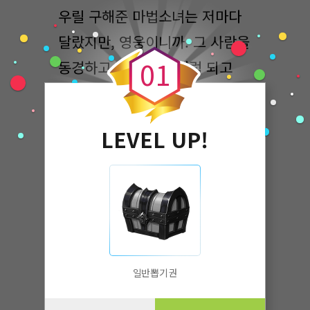
우릴 구해준 마법소녀는 저마다
0
달랐지만, 영웅이니까. 그 사람을
0
1
동경하고 또 그 사람처럼 되고
싶어하는건 아무래도 당연한
수순이였으리라.
LEVEL UP!
"와, 진짜 내가 마법소녀가 될수
있다고?"
"응! 그러니까 선택해!"
일반뽑기권
선택권을 주는 것 같지만, 상황