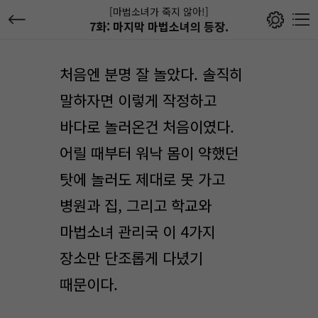
[마법소녀가 죽지 않아!]
7화: 마지막 마법소녀의 등장.
처음엔 분명 잘 놀았다. 솔직히
말하자면 이렇게 작정하고
바다로 놀러온건 처음이였다.
어릴 때부터 워낙 몸이 약했던
탓에 놀러도 제대로 못 가고
병원과 집, 그리고 학교와
마법소녀 관리국 이 4가지
장소만 단조롭게 다녔기
때문이다.