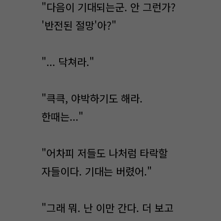
"다음이 기대되는군. 안 그런가?
'반전된 절망'아?"
"... 닥쳐라."
"큭큭, 야박하기도 해라.
한때는..."
"어차피 저들도 나처럼 타락할
자들이다. 기대는 버렸어."
"그래 뭐. 난 이만 간다. 더 보고