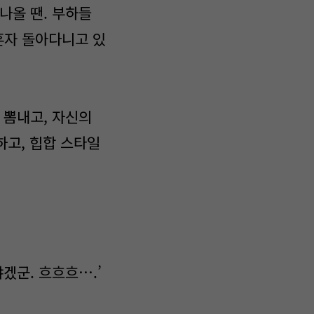
나올 땐. 부하들
혼자 돌아다니고 있
 뽐내고, 자신의
하고, 힙합 스타일
겠군. 흐흐흐….’