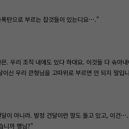
골폭탄으로 부르는 잡것들이 있는디요….”
냐믄. 우리 조직 내에도 있다 하대요. 이것들 다 솎아
건달이신 우리 큰형님을 고따위로 부르면 안 되지 말입니
달이 아니라. 발정 건달이란 말도 돌고 있고, 이건….
습니까 행님?”