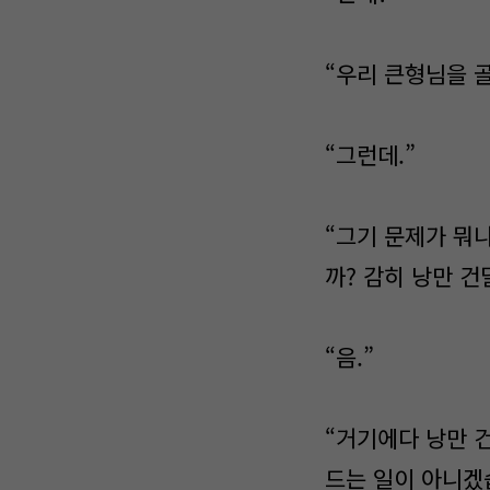
“우리 큰형님을 
“그런데.”
“그기 문제가 뭐
까? 감히 낭만 
“음.”
“거기에다 낭만 건
드는 일이 아니겠