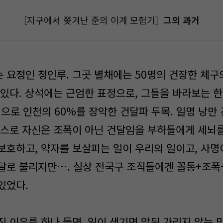
[지구에서 쫒겨난 준의 이계 모험기]
그의 과거
 요정인 청인루. 그곳 별채에는 50명의 건장한 체구
아있다. 상석에는 근엄한 표정으로, 그들을 바라보는 
으로 인천의 60%를 장악한 건달파 두목. 일명 낭만
스스로 자신은 조폭이 아닌 건달임을 부하들에게 세뇌를
보호하고, 약자를 보살피는 일이 우리의 일이고, 사명
달로 불리지만…. 실상 전국구 조직들에겐 꼴통+조폭+
있었다.
 이유를 하나 들면, 일이 생기면 앞뒤 가리지 않는