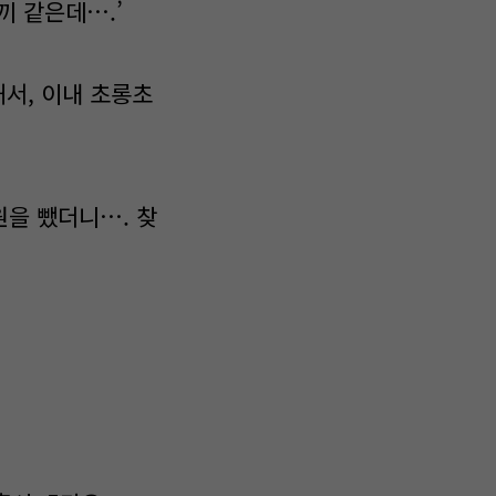
끼 같은데….’
서, 이내 초롱초
원을 뺐더니…. 찾