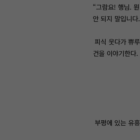
“그람요! 행님. 
안 되지 말입니다.
피식 웃다가 쀼루
건을 이야기한다.
부평에 있는 유흥