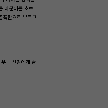
든 아군이든 초토
 골폭탄으로 부르고
피우는 선임에게 슬