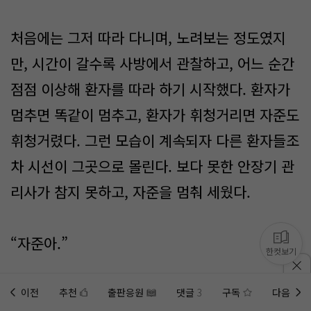
처음에는 그저 따라 다니며, 노려보는 정도였지
만, 시간이 갈수록 사방에서 관찰하고, 어느 순간
점점 이상해 환자를 따라 하기 시작했다. 환자가
멈추면 똑같이 멈추고, 환자가 휘청거리면 자준도
휘청거렸다. 그런 모습이 계속되자 다른 환자들조
차 시선이 그곳으로 몰린다. 보다 못한 안장기 관
리사가 참지 못하고, 자준을 멈춰 세웠다.
“자준아.”
한컷보기
“이상해 환자가 아직 눈치채지 못한 것 같지만,
이전
추천
출판응원
댓글
3
구독
다음
홈에
미노벨 웹
추가하기
미노벨 앱
설치하기