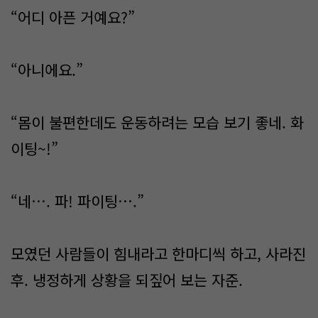
“어디 아픈 거예요?”
“아니에요.”
“몸이 불편한데도 운동하려는 모습 보기 좋네. 화
이팅~!”
“네…. 파! 파이팅….”
모였던 사람들이 힘내라고 한마디씩 하고, 사라진
후. 냉정하게 상황을 되짚어 보는 자준.