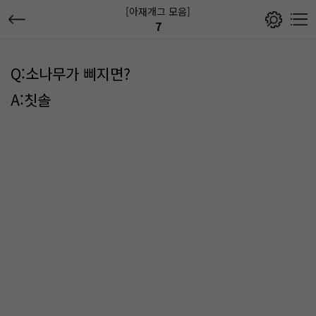
[아재개그 모음]
7
Q:소나무가 삐지면?
A:칫솔