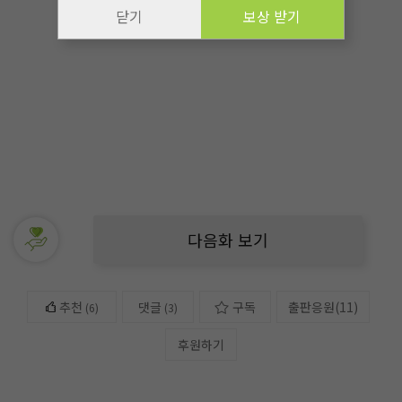
닫기
보상 받기
다음화 보기
추천
댓글
구독
출판응원
(
11
)
(
6
)
(3)
후원하기