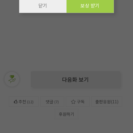
닫기
보상 받기
다음화 보기
추천
댓글
구독
출판응원
(
11
)
(
12
)
(7)
후원하기