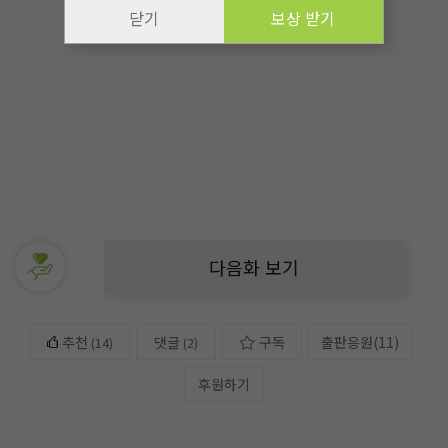
닫기
보상 받기
다음화 보기
추천
댓글
구독
출판응원
(
11
)
(
14
)
(2)
후원하기