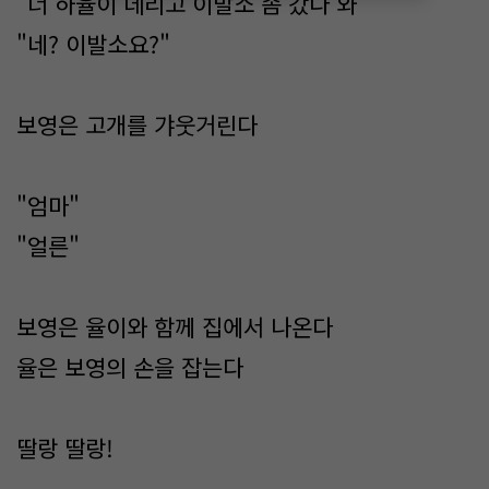
"너 하율이 데리고 이발소 좀 갔다 와"
"네? 이발소요?"
보영은 고개를 갸웃거린다
"엄마"
"얼른"
보영은 율이와 함께 집에서 나온다
율은 보영의 손을 잡는다
딸랑 딸랑!