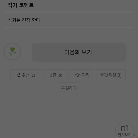
작가 코멘트
성희는 긴장 한다
다음화 보기
추천
댓글
구독
출판응원
(
3
)
(
1
)
(0)
후원하기
한컷보기