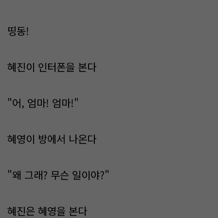
띵동!
혜진이 인터폰을 본다
"어, 엄마! 엄마!"
혜영이 방에서 나온다
"왜 그래? 무슨 일이야?"
혜진은 혜영을 본다