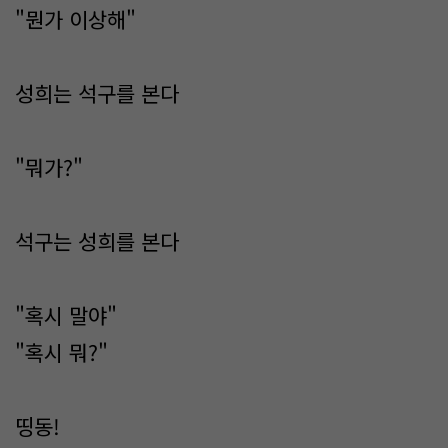
"뭔가 이상해"
성희는 석구를 본다
"뭐가?"
석구는 성희를 본다
"혹시 말야"
"혹시 뭐?"
띵동!