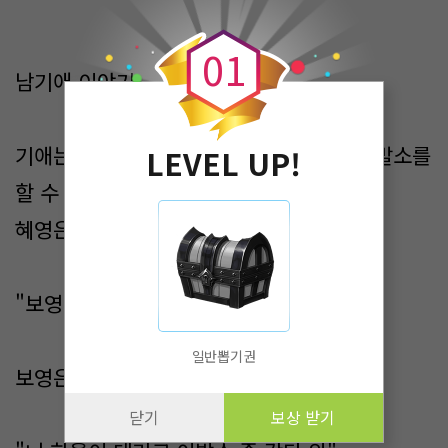
0
0
1
남기애 이야기
기애는 혜영의 배려 덕분에 집 근처에서 이발소를
LEVEL UP!
할 수 있었다
혜영은 보영을 본다
"보영아"
일반뽑기권
보영은 혜영을 본다
닫기
보상 받기