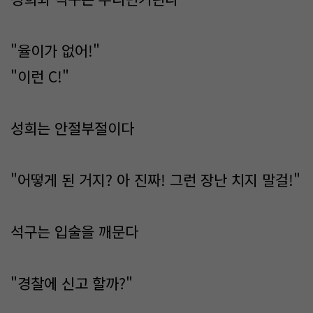
"율이가 없어!"
"이런 C!"
성희는 안절부절이다
"어떻게 된 거지? 아 진짜! 그런 장난 치지 말걸!"
석구는 입술을 깨문다
"경찰에 신고 할까?"