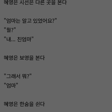
혜영은 시선은 다른 곳을 본다
"엄마는 알고 있었어요?"
"뭘?"
"내... 친엄마"
혜영은 보영을 본다
"그래서 뭐?"
"엄마"
혜영은 한숨을 쉰다