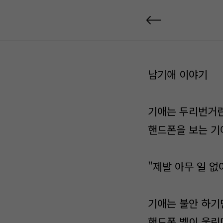
남기애 이야기
기애는 두리번거
핸드폰을 보는 기
"제발 아무 일 없
기애는 불안 하기
핸드폰 벨이 울린