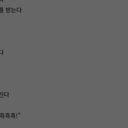
를 받는다
다
린다
 흑흑흑!"