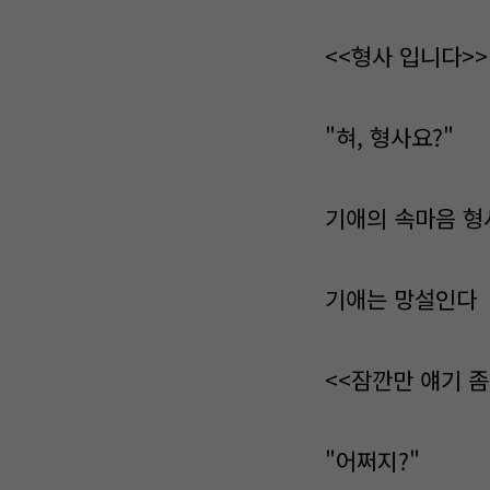
<<형사 입니다>>
"혀, 형사요?"
기애의 속마음 형
기애는 망설인다
<<잠깐만 얘기 좀
"어쩌지?"