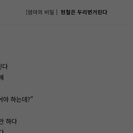
[엄마의 비밀 ]
현철은 두리번거린다
린다
애
어야 하는데?"
만 하다
다