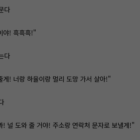
문다
이야! 흑흑흑!"
는다
줄게! 너랑 하율이랑 멀리 도망 가서 살아!"
다
봐! 널 도와 줄 거야! 주소랑 연락처 문자로 보낼게!"