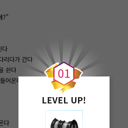
에?"
린다
0
다리다가 간다
0
1
을 쉰다
 들어온다
LEVEL UP!
온다