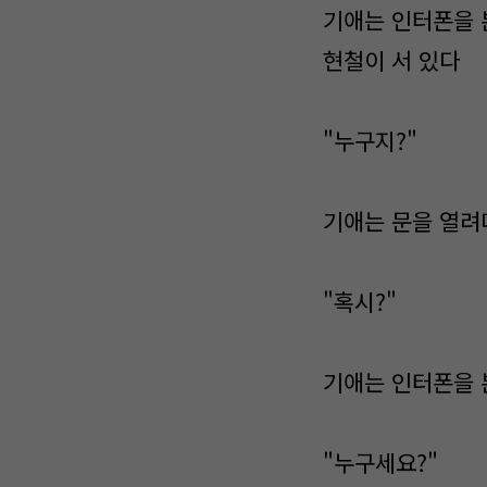
기애는 인터폰을 
현철이 서 있다
"누구지?"
기애는 문을 열려
"혹시?"
기애는 인터폰을 
"누구세요?"