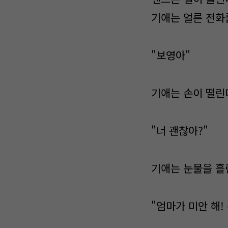
기애는 얼른 전화
"보영아"
기애는 손이 떨린
"너 괜찮아?"
기애는 눈물을 흘
"엄마가 미안 해!