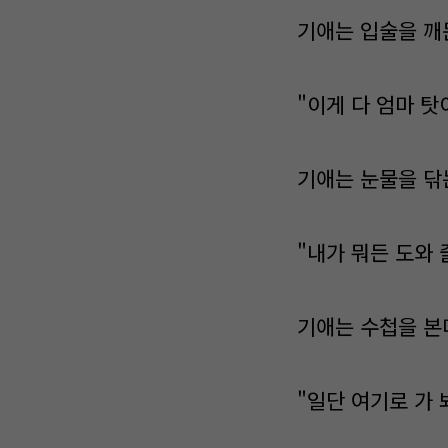
기애는 입술을 깨
"이게 다 엄마 탓
기애는 눈물을 닦
"내가 뭐든 도와 
기애는 수첩을 본
"일단 여기로 가 