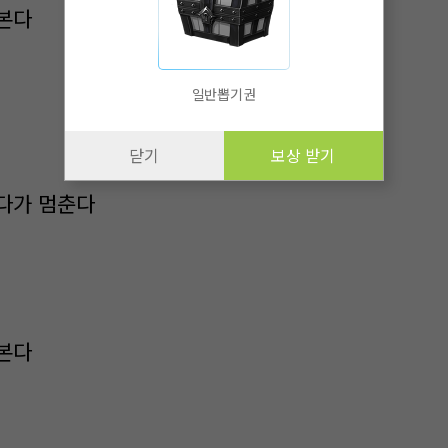
본다
일반뽑기권
닫기
보상 받기
다가 멈춘다
본다