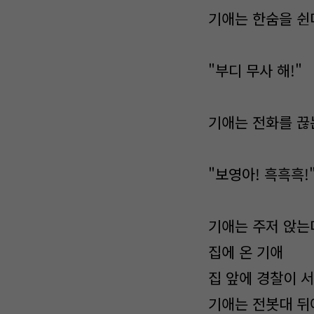
기애는 한숨을 쉰
"부디 무사 해!"
기애는 전화를 끊
"보영아! 흑흑흑!
기애는 주저 앉는
집에 온 기애
집 앞에 경찰이 서
기애는 전봇대 뒤