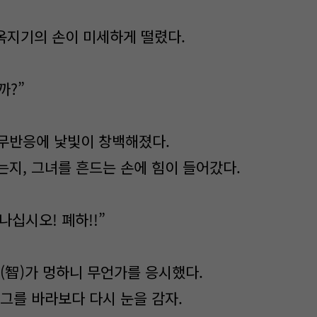
 옥지기의 손이 미세하게 떨렸다.
까?”
무반응에 낯빛이 창백해졌다.
는지, 그녀를 흔드는 손에 힘이 들어갔다.
나십시오! 폐하!!”
지(智)가 멍하니 무언가를 응시했다.
 그를 바라보다 다시 눈을 감자.