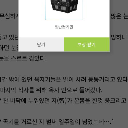
 무심하시지. 저리 어리신 분이 가시는데. 이리 많은 눈
일반뽑기권
듣고 있던 지(智)는 천천히 돌아누워 쌓인 눈을 멍하니
닫기
보상 받기
하던 눈길에 감정이라곤 없었다.
눈을 스르르 감았다.
시간 밖에 있던 옥지기들은 발이 시려 동동거리고 있다
 마지막 식사를 위해 옥사 안으로 들어갔다.
 찬 바닥에 누워있던 지(智)가 온몸을 한껏 웅크리고 
? 곡기를 거르신 지 벌써 일주일이 넘었는데….’