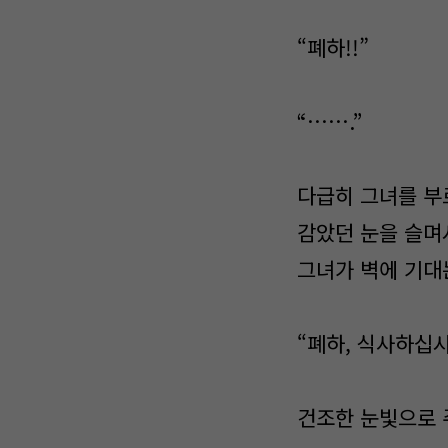
“폐하!!”
“…….”
다급히 그녀를 부
감았던 눈을 슬며
그녀가 벽에 기대
“폐하, 식사하십시
건조한 눈빛으로 