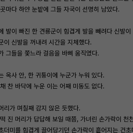
 곳마다 하얀 눈밭에 그들 자국이 선명히 남았다.
에 발이 빠진 한 견룡군이 힘겹게 발을 빼려다 신발이
군이 신발을 꺼내려 시간을 지체했다.
가 그들을 쫓느라 걸음을 바삐 움직였다.
 옥사 안, 한 귀퉁이에 누군가 누워 있다.
채 찬 바닥에 누운 이는 어째 미동도 없다.
머리가 며칠째 감지 않은 듯했다.
 떡 진 머리가 답답해 보일 때쯤, 가녀린 손가락이 천
초더미를 힘겹게 끌어당기던 손가락이 흩어지는 건초