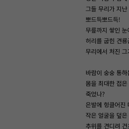
그들 무리가 지난
뽀드득뽀드득!
무릎까지 쌓인 눈
허리를 굽힌 견룡
무리에서 처진 그
바람이 숭숭 통하는
몸을 최대한 접은 
죽었나?
은발에 헝클어진 
작은 얼굴을 덮은
추위를 견디려 건