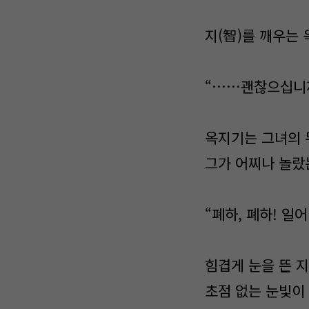
지(智)를 깨우는
“……괜찮으십니
옥지기는 그녀의 
그가 어찌나 놀랐
“폐하, 폐하! 일어
힘겹게 눈을 뜬 
초점 없는 눈빛이