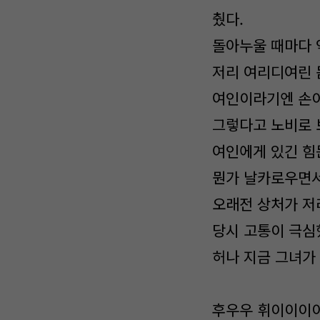
췄다.
돌아누울 때마다 
저리 여리디여린 
여인이라기엔 손이
그렇다고 노비로 보
여인에게 있긴 힘
뭔가 날카로우면서
오래전 상처가 저리
당시 고통이 극심
허나 지금 그녀가
후우우 휘이이이이