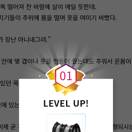
뚝 떨어져 찬 바람에 살이 에일 듯한데.
지기들이 추위에 몸을 떨며 옷을 여미기 바빴다.
가 장난 아니네그려.”
0
 안에 몇 겹이나 옷을 만들어 줬는데도 추워서 온몸이
0
1
 있던 옥지기가 안에 있는 죄수를 쳐다봤다.
LEVEL UP!
안에 있는 분은 오죽하실까?”
이제 곧 저 고통도 끝나겠지. 내일이 저분이 처형되시