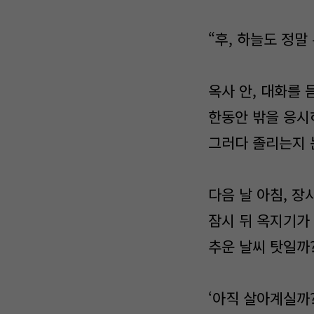
“후, 하늘도 정말
옥사 안, 대화를 
한동안 밖을 응시
그러다 졸리는지 
다음 날 아침, 장
잠시 뒤 옥지기가
추운 날씨 탓일까?
‘아직 살아계실까