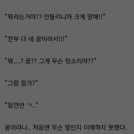
"뭐라는거야?? 안들리니까 크게 말해!!"
"전부 다 네 꿈이라서!!!"
"뭐....? 꿈?? 그게 무슨 헛소리야??"
"그럼 잘가?"
"잠깐만 ㄱ.."
꿈이라니.. 처음엔 무슨 말인지 이해하지 못했다.