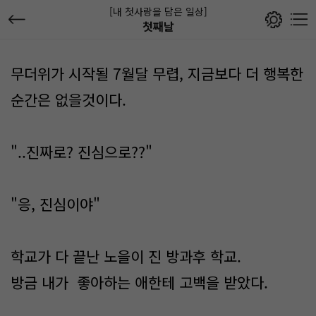
[내 첫사랑을 담은 일상]
첫째날
무더위가 시작될 7월달 무렵, 지금보다 더 행복한
순간은 없을것이다.
"..진짜로? 진심으로??"
"응, 진심이야"
학교가 다 끝난 노을이 진 방과후 학교.
방금 내가 좋아하는 애한테 고백을 받았다.