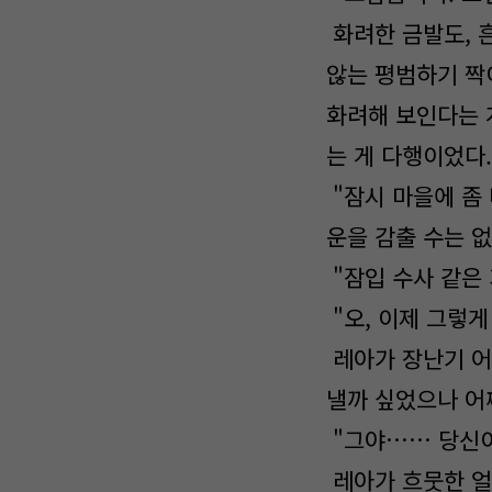
화려한 금발도, 
않는 평범하기 짝
화려해 보인다는 
는 게 다행이었다.
"잠시 마을에 좀
운을 감출 수는 없
"잠입 수사 같은 
"오, 이제 그렇게
레아가 장난기 어
낼까 싶었으나 어
"그야…… 당신이
레아가 흐뭇한 얼