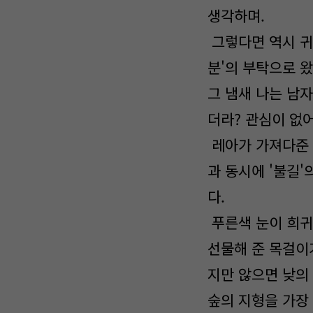
생각하며.
그렇다면 역시 귀
분'의 부탁으로 
그 냄새 나는 남자
더라? 관심이 없
레아가 가져다준 
과 동시에 '불길'
다.
푸른색 눈이 희귀
선물해 준 목걸이
지만 않으면 낮의
숲의 지형을 가장 