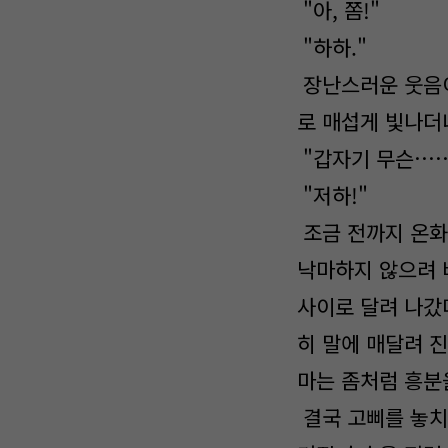
"아, 쫌!"
"하하."
장난스러운 웃음이
로 매섭게 빛나더
"갑자기 무슨……
"저하!"
조금 전까지 온화
낙마하지 않으려 
사이로 달려 나갔
히 말에 매달려 
마는 좀처럼 흥분
결국 고삐를 놓치