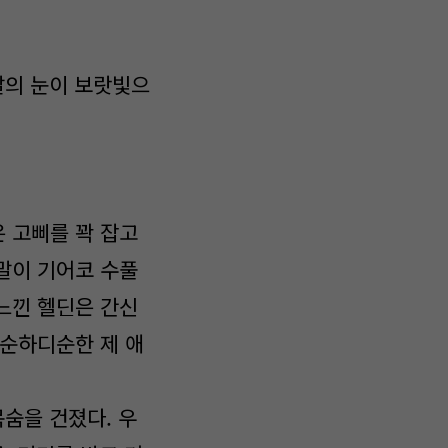
말의 눈이 보랏빛으
 고삐를 꽉 잡고
말이 기어코 수풀
느낀 헬딘은 간신
 순하디순한 제 애
숨을 건졌다. 우