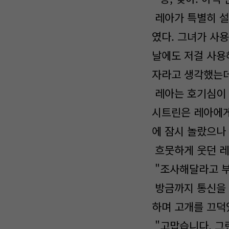
레아가 특별히 설
였다. 그녀가 사
날에도 저걸 사용
자라고 생각했는데
레아는 호기심이 
시트린은 레아에게
에 잠시 놀랐으나
흐뭇하게 웃던 레
"조사해달라고 부
방금까지 통신을 
하며 고개를 끄덕
"고맙습니다. 그