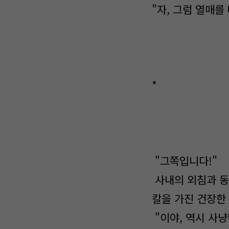
"자, 그럼 열매를
*
"그쪽입니다!"
사내의 외침과 동
칼을 가진 건장한
"이야, 역시 사