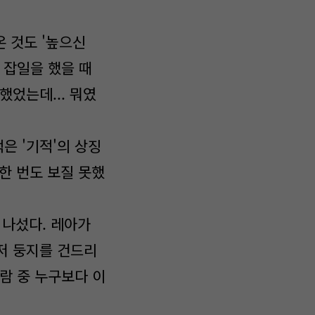
 것도 '높으신
 잡일을 했을 때
했었는데... 뭐였
은 '기적'의 상징
 한 번도 보질 못했
 나섰다. 레아가
저 둥지를 건드리
람 중 누구보다 이